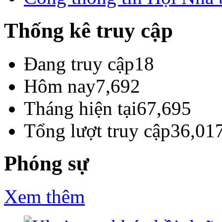
Thống kê truy cập
Đang truy cập
18
Hôm nay
7,692
Tháng hiện tại
67,695
Tổng lượt truy cập
36,01
Phóng sự
Xem thêm