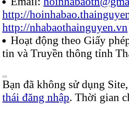
Email:
hoinhabaotn@gma
Lượt xem:283 | lượt tải:103
http://hoinhabao.thainguye
85/QĐ-HNB
http://nhabaothainguyen.vn
Quyết định về việc công bố
Hoạt động theo Giấy ph
năm 2026 của Hội Nhà báo
tin và Truyền thông tỉnh T
Lượt xem:271 | lượt tải:103
Bạn đã không sử dụng Site
thái đăng nhập
. Thời gian 