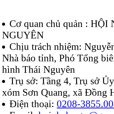
Quyết định về việc thành l
thưởng Báo chí Huỳnh Thúc
Cơ quan chủ quản : HỘ
thứ II - năm 2026
NGUYÊN
Lượt xem:135 | lượt tải:59
Chịu trách nhiệm:
Nguyễn
Nhà báo tỉnh, Phó Tổng biê
07/QĐ-BTC
hình Thái Nguyên
Quyết định về việc thành l
Trụ sở: Tầng 4, Trụ sở 
báo chí Huỳnh Thúc Kháng t
xóm Sơn Quang, xã Đồng H
năm 2026
Điện thoại:
0208-3855.00