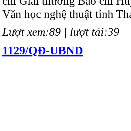
chi Giải thưởng Báo chí H
Văn học nghệ thuật tỉnh Th
Lượt xem:89 | lượt tải:39
1129/QĐ-UBND
Quyết định về việc kiện to
chí Huỳnh Thúc Kháng lần 
Lượt xem:137 | lượt tải:61
12/QĐ-BTC