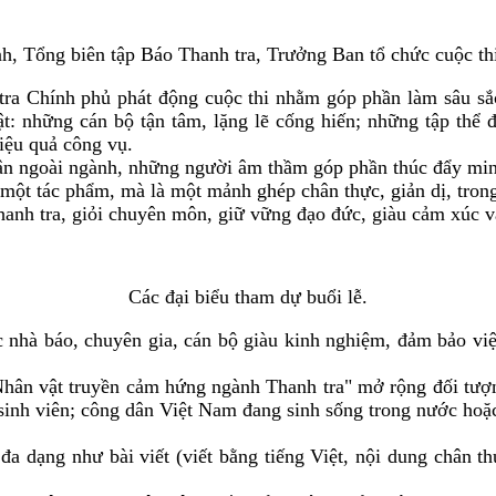
 Tổng biên tập Báo Thanh tra, Trưởng Ban tổ chức cuộc thi p
ra Chính phủ phát động cuộc thi nhằm góp phần làm sâu sắc g
: những cán bộ tận tâm, lặng lẽ cống hiến; những tập thể đo
iệu quả công vụ.
ân ngoài ngành, những người âm thầm góp phần thúc đẩy minh
 một tác phẩm, mà là một mảnh ghép chân thực, giản dị, trong 
hanh tra, giỏi chuyên môn, giữ vững đạo đức, giàu cảm xúc 
Các đại biểu tham dự buổi lễ.
nhà báo, chuyên gia, cán bộ giàu kinh nghiệm, đảm bảo việc 
 "Nhân vật truyền cảm hứng ngành Thanh tra" mở rộng đối tượ
 sinh viên; công dân Việt Nam đang sinh sống trong nước ho
 đa dạng như bài viết (viết bằng tiếng Việt, nội dung chân t