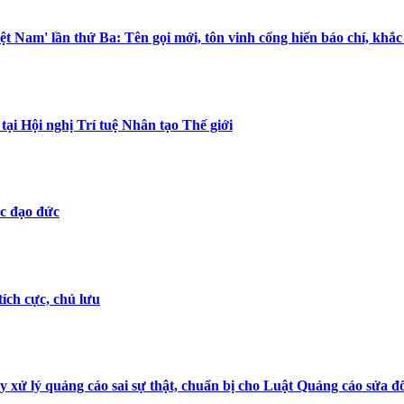
iệt Nam' lần thứ Ba: Tên gọi mới, tôn vinh cống hiến báo chí, khắ
tại Hội nghị Trí tuệ Nhân tạo Thế giới
ốc đạo đức
tích cực, chủ lưu
y xử lý quảng cáo sai sự thật, chuẩn bị cho Luật Quảng cáo sửa đ