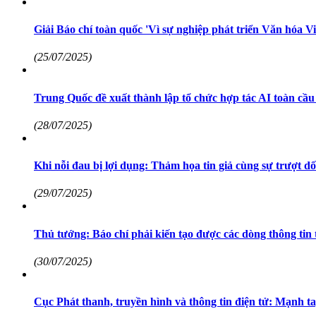
Giải Báo chí toàn quốc 'Vì sự nghiệp phát triển Văn hóa V
(25/07/2025)
Trung Quốc đề xuất thành lập tổ chức hợp tác AI toàn cầu 
(28/07/2025)
Khi nỗi đau bị lợi dụng: Thảm họa tin giả cùng sự trượt d
(29/07/2025)
Thủ tướng: Báo chí phải kiến tạo được các dòng thông tin 
(30/07/2025)
Cục Phát thanh, truyền hình và thông tin điện tử: Mạnh ta