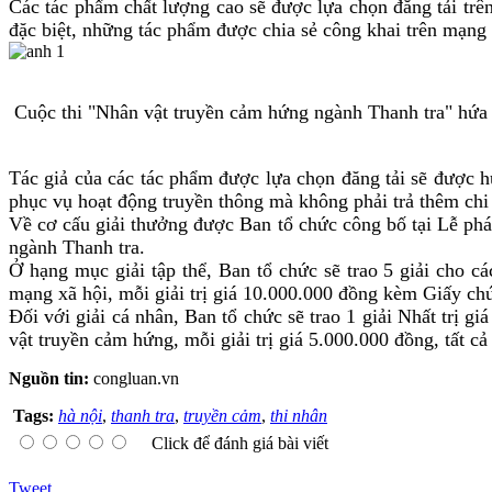
Các tác phẩm chất lượng cao sẽ được lựa chọn đăng tải trê
đặc biệt, những tác phẩm được chia sẻ công khai trên mạng
Cuộc thi "Nhân vật truyền cảm hứng ngành Thanh tra" hứa
Tác giả của các tác phẩm được lựa chọn đăng tải sẽ được 
phục vụ hoạt động truyền thông mà không phải trả thêm chi
Về cơ cấu giải thưởng được Ban tổ chức công bố tại Lễ phát
ngành Thanh tra.
Ở hạng mục giải tập thể, Ban tổ chức sẽ trao 5 giải cho cá
mạng xã hội, mỗi giải trị giá 10.000.000 đồng kèm Giấy ch
Đối với giải cá nhân, Ban tổ chức sẽ trao 1 giải Nhất trị g
vật truyền cảm hứng, mỗi giải trị giá 5.000.000 đồng, tất 
Nguồn tin:
congluan.vn
Tags:
hà nội
,
thanh tra
,
truyền cảm
,
thi nhân
Click để đánh giá bài viết
Tweet