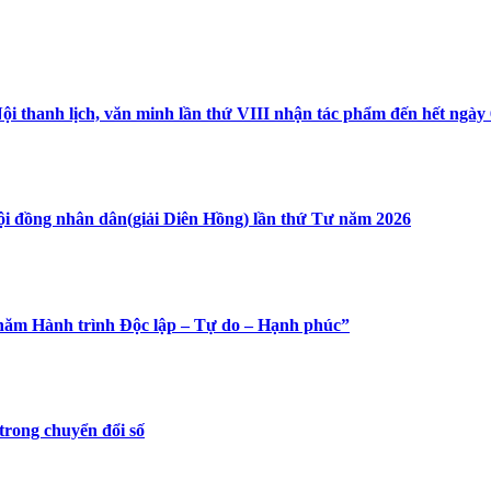
ội thanh lịch, văn minh lần thứ VIII nhận tác phẩm đến hết ngày 
Hội đồng nhân dân(giải Diên Hồng) lần thứ Tư năm 2026
“80 năm Hành trình Độc lập – Tự do – Hạnh phúc”
trong chuyển đổi số