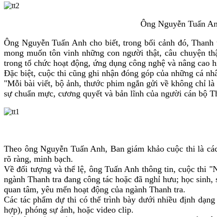
Ông Nguyễn Tuấn Anh,
Ông Nguyễn Tuấn Anh cho biết, trong bối cảnh đó, Thanh t
mong muốn tôn vinh những con người thật, câu chuyện thật
trong tổ chức hoạt động, ứng dụng công nghệ và nâng cao h
Đặc biệt, cuộc thi cũng ghi nhận đóng góp của những cá nh
"Mỗi bài viết, bộ ảnh, thước phim ngắn gửi về không chỉ là
sự chuẩn mực, cương quyết và bản lĩnh của người cán bộ T
Theo ông Nguyễn Tuấn Anh, Ban giám khảo cuộc thi là các 
rõ ràng, minh bạch.
Về đối tượng và thể lệ, ông Tuấn Anh thông tin, cuộc thi
ngành Thanh tra đang công tác hoặc đã nghỉ hưu; học sinh,
quan tâm, yêu mến hoạt động của ngành Thanh tra.
Các tác phẩm dự thi có thể trình bày dưới nhiều định dạng
hợp), phóng sự ảnh, hoặc video clip.