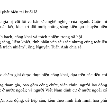
hát biểu tại buổi lễ.
iá trị cốt lõi và bản sắc nghề nghiệp của ngành. Cuộc thi
àn kết, kiên trì đổi mới; những sáng kiến tạo chuyển biến
 bạch, công khai và trách nhiệm trong xã hội.
sáng, liêm khiết, tính nhân văn sâu sắc nhưng cũng toát lên
và trách nhiệm", ông Nguyễn Tuấn Anh chia sẻ.
chấm giải được thực hiện công khai, dựa trên các tiêu chí
ng tham gia, bao gồm công chức, viên chức, người lao động
ặc ở nước ngoài; và người Việt Nam định cư ở nước ngoài có
hực, xúc động, dễ tiếp cận, kèm theo hình ảnh minh họa phù