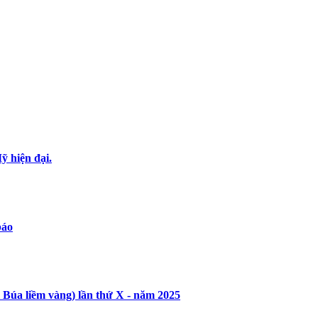
 hiện đại.
báo
 Búa liềm vàng) lần thứ X - năm 2025