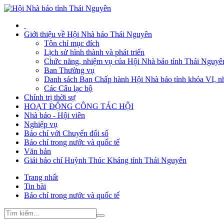
Giới thiệu về Hội Nhà báo Thái Nguyên
Tôn chỉ mục đích
Lịch sử hình thành và phát triển
Chức năng, nhiệm vụ của Hội Nhà báo tỉnh Thái Nguyê
Ban Thường vụ
Danh sách Ban Chấp hành Hội Nhà báo tỉnh khóa VI, n
Các Câu lạc bộ
Chính trị thời sự
HOẠT ĐỘNG CÔNG TÁC HỘI
Nhà báo - Hội viên
Nghiệp vụ
Báo chí với Chuyển đổi số
Báo chí trong nước và quốc tế
Văn bản
Giải báo chí Huỳnh Thúc Kháng tỉnh Thái Nguyên
Trang nhất
Tin bài
Báo chí trong nước và quốc tế