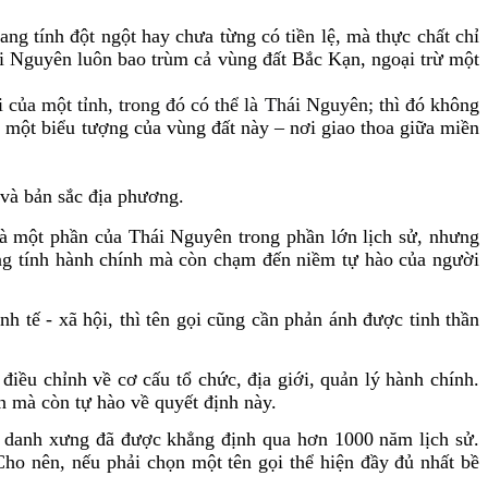
ang tính đột ngột hay chưa từng có tiền lệ, mà thực chất chỉ
hái Nguyên luôn bao trùm cả vùng đất Bắc Kạn, ngoại trừ một
của một tỉnh, trong đó có thể là Thái Nguyên;
thì đó không
à một biểu tượng của vùng đất này – nơi giao thoa giữa miền
ý và bản sắc địa phương.
à một phần của Thái Nguyên trong phần lớn lịch sử, nhưng
mang tính hành chính mà còn chạm đến niềm tự hào của người
h tế - xã hội, thì tên gọi cũng cần phản ánh được tinh thần
điều chỉnh về cơ cấu tổ chức, địa giới, quản lý hành chính.
n mà còn tự hào về quyết định này.
t danh xưng đã được khẳng định qua hơn 1000 năm lịch sử.
Cho nên, nếu phải chọn một tên gọi thể hiện đầy đủ nhất bề