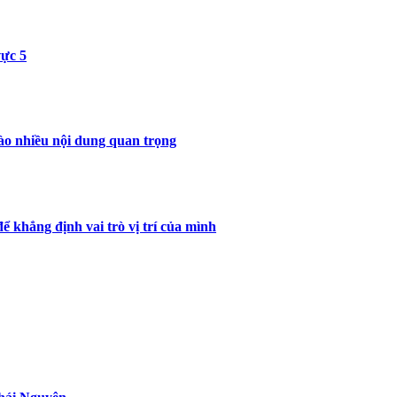
ực 5
ào nhiều nội dung quan trọng
ể khẳng định vai trò vị trí của mình