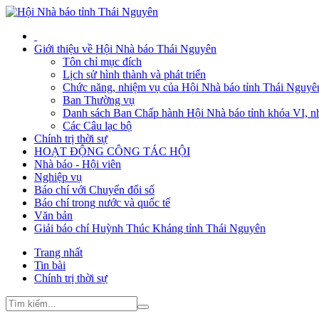
Giới thiệu về Hội Nhà báo Thái Nguyên
Tôn chỉ mục đích
Lịch sử hình thành và phát triển
Chức năng, nhiệm vụ của Hội Nhà báo tỉnh Thái Nguyê
Ban Thường vụ
Danh sách Ban Chấp hành Hội Nhà báo tỉnh khóa VI, n
Các Câu lạc bộ
Chính trị thời sự
HOẠT ĐỘNG CÔNG TÁC HỘI
Nhà báo - Hội viên
Nghiệp vụ
Báo chí với Chuyển đổi số
Báo chí trong nước và quốc tế
Văn bản
Giải báo chí Huỳnh Thúc Kháng tỉnh Thái Nguyên
Trang nhất
Tin bài
Chính trị thời sự