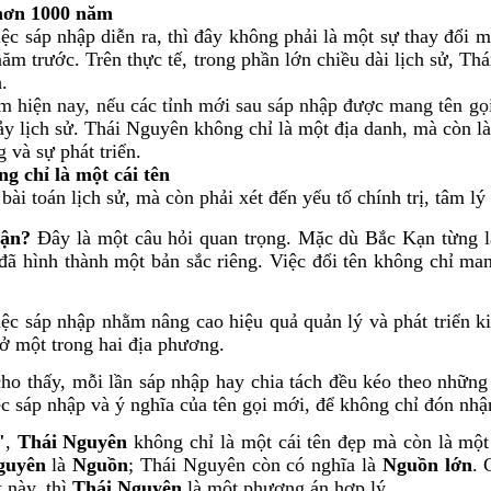
ừ hơn 1000 năm
iệc sáp nhập diễn ra, thì đây không phải là một sự thay đổi m
 năm trước. Trên thực tế, trong phần lớn chiều dài lịch sử, T
.
 hiện nay, nếu các tỉnh mới sau sáp nhập được mang tên gọi 
hảy lịch sử. Thái Nguyên không chỉ là một địa danh, mà còn l
 và sự phát triển.
g chỉ là một cái tên
bài toán lịch sử, mà còn phải xét đến yếu tố chính trị, tâm l
hận?
Đây là một câu hỏi quan trọng. Mặc dù Bắc Kạn từng l
ọ đã hình thành một bản sắc riêng. Việc đổi tên không chỉ 
c sáp nhập nhằm nâng cao hiệu quả quản lý và phát triển kin
 ở một trong hai địa phương.
cho thấy, mỗi lần sáp nhập hay chia tách đều kéo theo những 
ệc sáp nhập và ý nghĩa của tên gọi mới, để không chỉ đón nhậ
"
,
Thái Nguyên
không chỉ là một cái tên đẹp mà còn là mộ
guyên
là
Nguồn
; Thái Nguyên còn có nghĩa là
Nguồn lớn
. 
t này, thì
Thái Nguyên
là một phương án hợp lý.