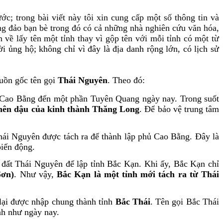
c; trong bài viết này tôi xin cung cấp một số thông tin và
ng đảo bạn bè trong đó có cả những nhà nghiên cứu văn hóa,
 về lấy tên một tỉnh thay vì gộp tên với mỗi tỉnh có một từ
i ủng hộ; không chỉ vì đây là địa danh rộng lớn, có lịch sử
uồn gốc tên gọi
Thái Nguyên
. Theo đó:
 Cao Bằng đến một phần Tuyên Quang ngày nay. Trong suốt
hên dậu của kinh thành Thăng Long
. Để bảo vệ trung tâm
Thái Nguyên được tách ra để thành lập phủ Cao Bằng. Đây là
biến động.
 đất Thái Nguyên để lập tỉnh Bắc Kạn. Khi ấy, Bắc Kạn chỉ
Sơn)
. Như vậy,
Bắc Kạn là một tỉnh mới tách ra từ Thái
ại được nhập chung thành tỉnh
Bắc Thái
. Tên gọi Bắc Thái
nh như ngày nay.