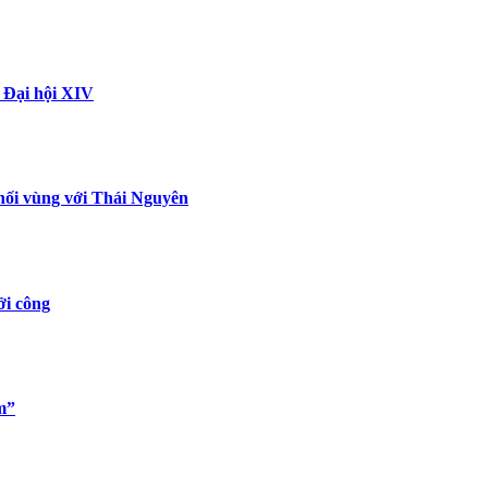
i Đại hội XIV
nối vùng với Thái Nguyên
ởi công
m”