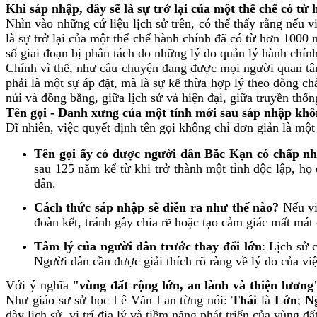
Khi sáp nhập, đây sẽ là sự trở lại của một thể chế có t
Nhìn vào những cứ liệu lịch sử trên, có thể thấy rằng nếu v
là sự trở lại của một thể chế hành chính đã có từ hơn 1000
số giai đoạn bị phân tách do những lý do quản lý hành chính
Chính vì thế, như câu chuyện đang được mọi người quan tâm
phải là một sự áp đặt, mà là sự kế thừa hợp lý theo dòng c
núi và đồng bằng, giữa lịch sử và hiện đại, giữa truyền thống
Tên gọi - Danh xưng của một tỉnh mới sau sáp nhập khôn
Dĩ nhiên, việc quyết định tên gọi không chỉ đơn giản là một 
Tên gọi ấy có được người dân Bắc Kạn có chấp n
sau 125 năm kể từ khi trở thành một tỉnh độc lập, h
dân.
Cách thức sáp nhập sẽ diễn ra như thế nào?
Nếu việ
đoàn kết, tránh gây chia rẽ hoặc tạo cảm giác mất mát
Tâm lý của người dân trước thay đổi lớn
: Lịch sử 
Người dân cần được giải thích rõ ràng về lý do của vi
Với ý nghĩa
"vùng đất rộng lớn, an lành và thiện lương
Như giáo sư sử học Lê Văn Lan từng nói:
Thái
là
Lớn
;
N
dày lịch sử, vị trí địa lý và tiềm năng phát triển của vùng đấ