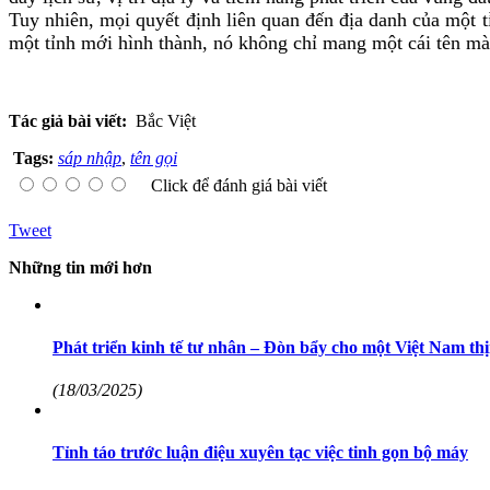
Tuy nhiên, mọi quyết định liên quan đến địa danh của một t
một tỉnh mới hình thành, nó không chỉ mang một cái tên mà
Tác giả bài viết:
​​​​​​​ Bắc Việt
Tags:
sáp nhập
,
tên gọi
Click để đánh giá bài viết
Tweet
Những tin mới hơn
Phát triển kinh tế tư nhân – Đòn bẩy cho một Việt Nam t
(18/03/2025)
Tỉnh táo trước luận điệu xuyên tạc việc tinh gọn bộ máy