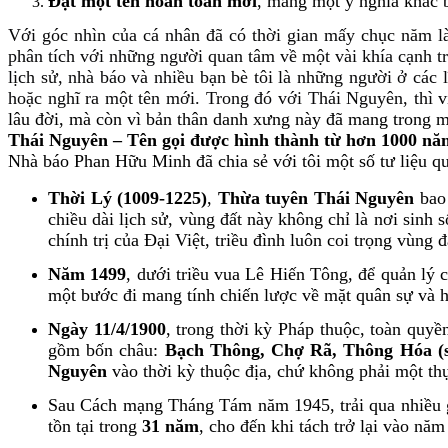
Đặt một tên hoàn toàn mới
, mang một ý nghĩa khác b
Với góc nhìn của cá nhân đã có thời gian mấy chục năm làm
phân tích với những người quan tâm về một vài khía cạnh t
lịch sử, nhà báo và nhiều bạn bè tôi là những người ở các 
hoặc nghĩ ra một tên mới. Trong đó với Thái Nguyên, thì
v
lâu đời, mà còn vì bản thân danh xưng này đã mang trong mìn
Thái Nguyên – Tên gọi được hình thành từ hơn 1000 nă
Nhà báo Phan Hữu Minh đã chia sẻ với tôi một số tư liệu 
Thời Lý (1009-1225)
,
Thừa tuyên Thái Nguyên
bao 
chiều dài lịch sử, vùng đất này không chỉ là nơi sinh
chính trị của Đại Việt, triều đình luôn coi trọng vùng 
Năm 1499
, dưới triều vua Lê Hiến Tông, để quản lý 
một bước đi mang tính chiến lược về mặt quân sự và h
Ngày 11/4/1900
, trong thời kỳ Pháp thuộc, toàn qu
gồm bốn châu:
Bạch Thông, Chợ Rã, Thông Hóa (s
Nguyên
vào thời kỳ thuộc địa, chứ không phải một thự
Sau Cách mạng Tháng Tám năm 1945, trải qua nhiều g
tồn tại trong
31 năm
, cho đến khi tách trở lại vào n