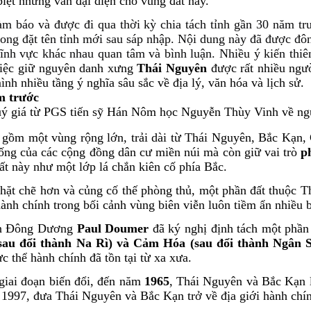
iệt nhưng vẫn đại diện cho vùng đất này.
 báo và được đi qua thời kỳ chia tách tỉnh gần 30 năm trướ
rong đặt tên tỉnh mới sau sáp nhập. Nội dung này đã được đô
lĩnh vực khác nhau quan tâm và bình luận. Nhiều ý kiến thiên
iệc giữ nguyên danh xưng
Thái Nguyên
được rất nhiều ngườ
h nhiều tầng ý nghĩa sâu sắc về địa lý, văn hóa và lịch sử.
m trước
quý giá từ PGS tiến sỹ Hán Nôm học Nguyễn Thùy Vinh về ng
gồm một vùng rộng lớn, trải dài từ Thái Nguyên, Bắc Kạn,
 sống của các cộng đồng dân cư miền núi mà còn giữ vai trò
p
đất này như một lớp lá chắn kiên cố phía Bắc.
chặt chẽ hơn và củng cố thế phòng thủ, một phần đất thuộc 
ành chính trong bối cảnh vùng biên viễn luôn tiềm ẩn nhiều 
yền Đông Dương
Paul Doumer
đã ký nghị định tách một phần
au đổi thành Na Rì) và Cảm Hóa (sau đổi thành Ngân 
c thể hành chính đã tồn tại từ xa xưa.
iai đoạn biến đổi, đến năm
1965
, Thái Nguyên và Bắc Kạn l
ăm 1997, đưa Thái Nguyên và Bắc Kạn trở về địa giới hành chí