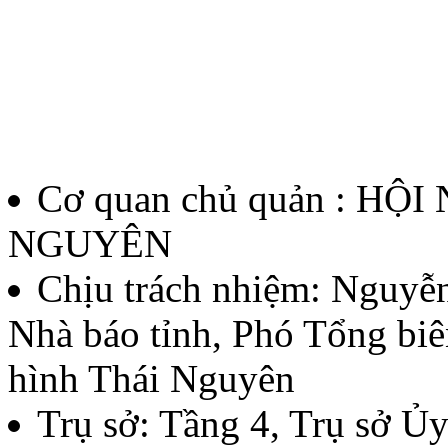
Lượt xem:137 | lượt tải:61
12/QĐ-BTC
Quyết định về việc thành l
thưởng Báo chí Huỳnh Thúc
Cơ quan chủ quản : HỘ
thứ II - năm 2026
NGUYÊN
Lượt xem:135 | lượt tải:59
Chịu trách nhiệm:
Nguyễn
Nhà báo tỉnh, Phó Tổng biê
07/QĐ-BTC
hình Thái Nguyên
Quyết định về việc thành l
Trụ sở: Tầng 4, Trụ sở 