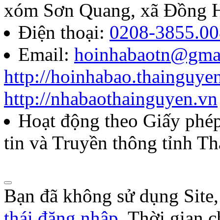
báo chí Huỳnh Thúc Kháng t
xóm Sơn Quang, xã Đồng H
năm 2026
Điện thoại:
0208-3855.00
Email:
hoinhabaotn@gma
Lượt xem:284 | lượt tải:104
http://hoinhabao.thainguye
85/QĐ-HNB
http://nhabaothainguyen.vn
Quyết định về việc công bố
Hoạt động theo Giấy ph
năm 2026 của Hội Nhà báo
tin và Truyền thông tỉnh T
Lượt xem:271 | lượt tải:104
Bạn đã không sử dụng Site
thái đăng nhập
. Thời gian 