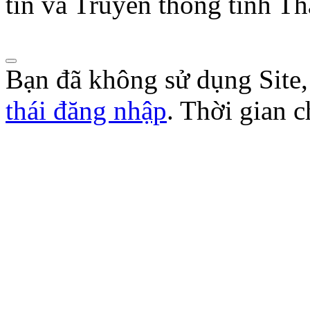
năm 2026 của Hội Nhà báo
tin và Truyền thông tỉnh T
Lượt xem:276 | lượt tải:106
Bạn đã không sử dụng Site
thái đăng nhập
. Thời gian 