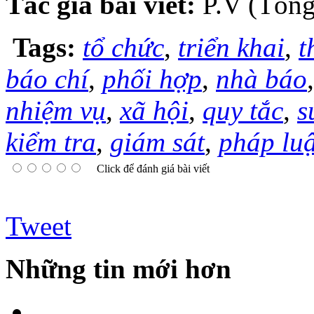
Tác giả bài viết:
P.V (Tổng
Tags:
tổ chức
,
triển khai
,
t
báo chí
,
phối hợp
,
nhà báo
nhiệm vụ
,
xã hội
,
quy tắc
,
s
kiểm tra
,
giám sát
,
pháp luậ
Click để đánh giá bài viết
Tweet
Những tin mới hơn