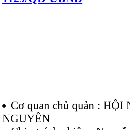
Quyết định về việc kiện to
chí Huỳnh Thúc Kháng lần 
Lượt xem:143 | lượt tải:63
12/QĐ-BTC
Quyết định về việc thành l
thưởng Báo chí Huỳnh Thúc
Cơ quan chủ quản : HỘ
thứ II - năm 2026
NGUYÊN
Lượt xem:140 | lượt tải:61