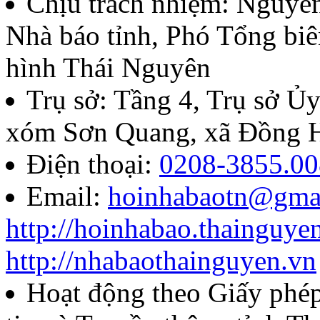
Chịu trách nhiệm:
Nguyễn
Nhà báo tỉnh, Phó Tổng biê
07/QĐ-BTC
hình Thái Nguyên
Quyết định về việc thành l
Trụ sở: Tầng 4, Trụ sở 
báo chí Huỳnh Thúc Kháng t
xóm Sơn Quang, xã Đồng H
năm 2026
Điện thoại:
0208-3855.00
Email:
hoinhabaotn@gma
Lượt xem:287 | lượt tải:107
http://hoinhabao.thainguye
85/QĐ-HNB
http://nhabaothainguyen.vn
Quyết định về việc công bố
Hoạt động theo Giấy ph