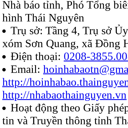
Nhà báo tỉnh, Phó Tổng biê
07/QĐ-BTC
hình Thái Nguyên
Quyết định về việc thành l
Trụ sở: Tầng 4, Trụ sở 
báo chí Huỳnh Thúc Kháng t
xóm Sơn Quang, xã Đồng H
năm 2026
Điện thoại:
0208-3855.00
Email:
hoinhabaotn@gma
Lượt xem:284 | lượt tải:103
http://hoinhabao.thainguye
85/QĐ-HNB
http://nhabaothainguyen.vn
Quyết định về việc công bố
Hoạt động theo Giấy ph
năm 2026 của Hội Nhà báo
tin và Truyền thông tỉnh T