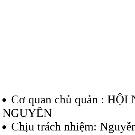
Quyết định về việc kiện to
chí Huỳnh Thúc Kháng lần 
Lượt xem:137 | lượt tải:61
12/QĐ-BTC
Quyết định về việc thành l
thưởng Báo chí Huỳnh Thúc
Cơ quan chủ quản : HỘ
thứ II - năm 2026
NGUYÊN
Lượt xem:135 | lượt tải:59
Chịu trách nhiệm:
Nguyễn