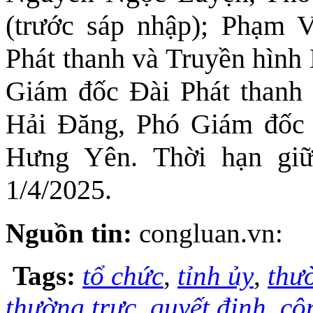
(trước sáp nhập); Phạm
Phát thanh và Truyền hìn
Giám đốc Đài Phát thanh
Hải Đăng, Phó Giám đốc 
Hưng Yên. Thời hạn gi
1/4/2025.
Nguồn tin:
congluan.vn:
Tags:
tổ chức
,
tỉnh ủy
,
thư
thường trực
,
quyết định
,
cô