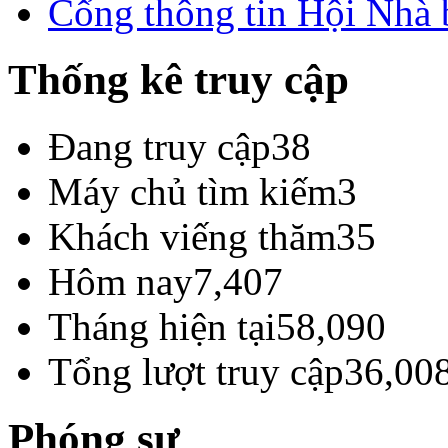
Cổng thông tin Hội Nhà
Thống kê truy cập
Đang truy cập
38
Máy chủ tìm kiếm
3
Khách viếng thăm
35
Hôm nay
7,407
Tháng hiện tại
58,090
Tổng lượt truy cập
36,00
Phóng sự