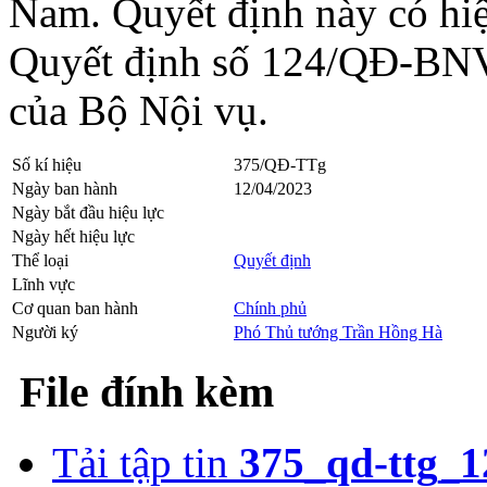
Nam. Quyết định này có hiệ
Quyết định số 124/QĐ-BNV
của Bộ Nội vụ.
Số kí hiệu
375/QĐ-TTg
Ngày ban hành
12/04/2023
Ngày bắt đầu hiệu lực
Ngày hết hiệu lực
Thể loại
Quyết định
Lĩnh vực
Cơ quan ban hành
Chính phủ
Người ký
Phó Thủ tướng Trần Hồng Hà
File đính kèm
Tải tập tin
375_qd-ttg_1