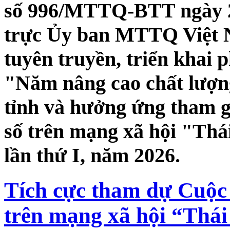
số 996/MTTQ-BTT ngày 2
trực Ủy ban MTTQ Việt N
tuyên truyền, triển khai 
"Năm nâng cao chất lượng
tỉnh và hưởng ứng tham g
số trên mạng xã hội "Thái
lần thứ I, năm 2026.
Tích cực tham dự Cuộc 
trên mạng xã hội “Thái