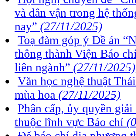
và dân vận trong hệ thốn
nay”
(27/11/2025)
Toạ đàm góp ý Đề án “N
thông thành Viện Báo ch
liên ngành”
(27/11/2025)
Văn học nghệ thuật Thá
mùa hoa
(27/11/2025)
Phân cấp, ủy quyền giả
thuộc lĩnh vực Báo chí
(
Để báo chí địa phương t