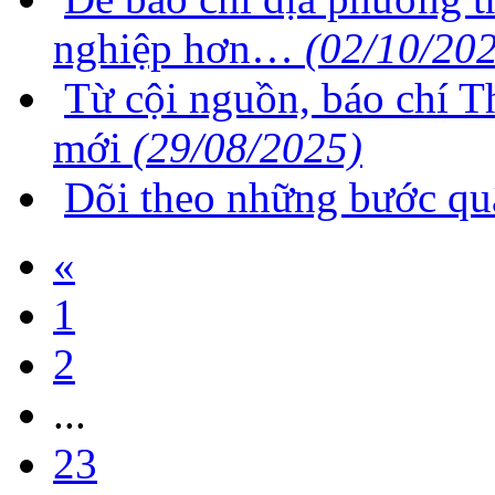
nghiệp hơn…
(02/10/20
Từ cội nguồn, báo chí 
mới
(29/08/2025)
Dõi theo những bước q
«
1
2
...
23