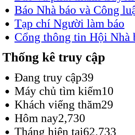
Báo Nhà báo và Công lu
Tạp chí Người làm báo
Cổng thông tin Hội Nhà
Thống kê truy cập
Đang truy cập
39
Máy chủ tìm kiếm
10
Khách viếng thăm
29
Hôm nay
2,730
Tháng hiện tại
62,733