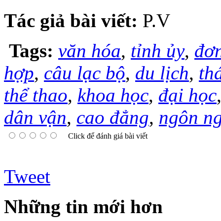
Tác giả bài viết:
P.V
Tags:
văn hóa
,
tỉnh ủy
,
đơn
hợp
,
câu lạc bộ
,
du lịch
,
th
thể thao
,
khoa học
,
đại học
dân vận
,
cao đẳng
,
ngôn n
Click để đánh giá bài viết
Tweet
Những tin mới hơn