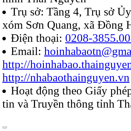
Quyết định về việc thành l
Trụ sở: Tầng 4, Trụ sở 
báo chí Huỳnh Thúc Kháng t
xóm Sơn Quang, xã Đồng H
năm 2026
Điện thoại:
0208-3855.00
Email:
hoinhabaotn@gma
Lượt xem:287 | lượt tải:106
http://hoinhabao.thainguye
85/QĐ-HNB
http://nhabaothainguyen.vn
Quyết định về việc công bố
Hoạt động theo Giấy ph
năm 2026 của Hội Nhà báo
tin và Truyền thông tỉnh T
Lượt xem:276 | lượt tải:105