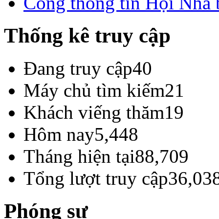
Cổng thông tin Hội Nhà
Thống kê truy cập
Đang truy cập
40
Máy chủ tìm kiếm
21
Khách viếng thăm
19
Hôm nay
5,448
Tháng hiện tại
88,709
Tổng lượt truy cập
36,03
Phóng sự