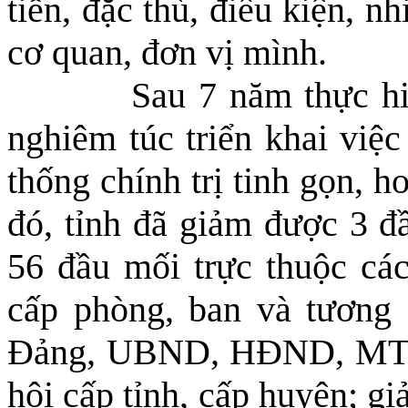
tiễn, đặc thù, điều kiện, n
cơ quan, đơn vị mình.
Sau 7 năm thực hiện 
nghiêm túc triển khai việ
thống chính trị tinh gọn, h
đó, tỉnh đã giảm được 3 đ
56 đầu mối trực thuộc các
cấp phòng, ban và tương
Đảng, UBND, HĐND, MTTQ 
hội cấp tỉnh, cấp huyện; g