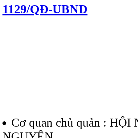
1129/QĐ-UBND
Quyết định về việc kiện to
chí Huỳnh Thúc Kháng lần 
Lượt xem:138 | lượt tải:62
12/QĐ-BTC
Quyết định về việc thành l
thưởng Báo chí Huỳnh Thúc
Cơ quan chủ quản : HỘ
thứ II - năm 2026
NGUYÊN