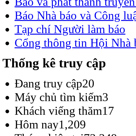
Báo và phát thanh truyề
Báo Nhà báo và Công lu
Tạp chí Người làm báo
Cổng thông tin Hội Nhà
Thống kê truy cập
Đang truy cập
20
Máy chủ tìm kiếm
3
Khách viếng thăm
17
Hôm nay
1,209