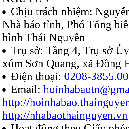
Lượt xem:136 | lượt tải:60
Chịu trách nhiệm:
Nguyễn
Nhà báo tỉnh, Phó Tổng biê
07/QĐ-BTC
hình Thái Nguyên
Quyết định về việc thành l
Trụ sở: Tầng 4, Trụ sở 
báo chí Huỳnh Thúc Kháng t
xóm Sơn Quang, xã Đồng H
năm 2026
Điện thoại:
0208-3855.00
Email:
hoinhabaotn@gma
Lượt xem:286 | lượt tải:106
http://hoinhabao.thainguye
85/QĐ-HNB
http://nhabaothainguyen.vn
Quyết định về việc công bố
Hoạt động theo Giấy ph