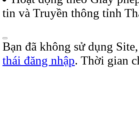
năm 2026 của Hội Nhà báo
tin và Truyền thông tỉnh T
Lượt xem:272 | lượt tải:105
Bạn đã không sử dụng Site
thái đăng nhập
. Thời gian 