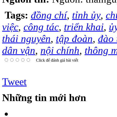
Tags:
đồng chí
,
tỉnh ủy
,
ch
việc
,
công tác
,
triển khai
,
ủ
thái nguyên
,
tập đoàn
,
đào 
dân vận
,
nội chính
,
thông 
Click để đánh giá bài viết
Tweet
Những tin mới hơn