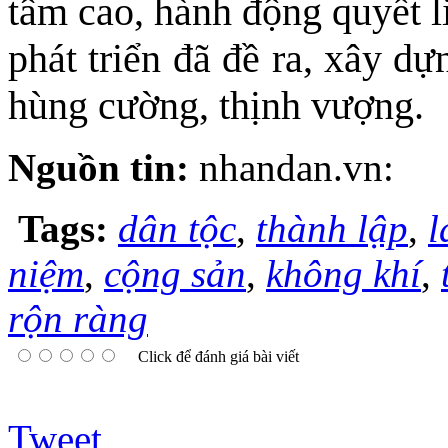
tâm cao, hành động quyết l
phát triển đã đề ra, xây d
hùng cường, thịnh vượng.
Nguồn tin:
nhandan.vn:
Tags:
dân tộc
,
thành lập
,
l
niệm
,
cộng sản
,
không khí
,
rộn ràng
Click để đánh giá bài viết
Tweet