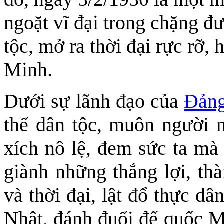
ngoặt vĩ đại trong chặng đ
tộc, mở ra thời đại rực rỡ,
Minh.
Dưới sự lãnh đạo của
Ðản
thể dân tộc, muôn người 
xích nô lệ, đem sức ta mà 
giành những thắng lợi, thà
và thời đại, lật đổ thực dâ
Nhật, đánh đuổi đế quốc Mỹ