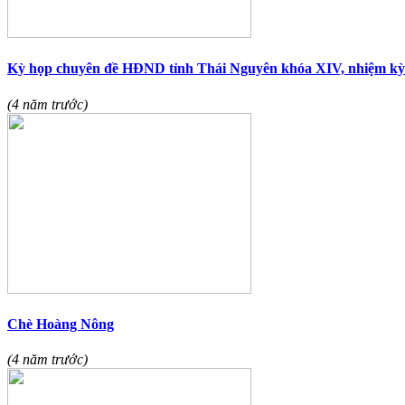
Kỳ họp chuyên đề HĐND tỉnh Thái Nguyên khóa XIV, nhiệm kỳ
(4 năm trước)
Chè Hoàng Nông
(4 năm trước)