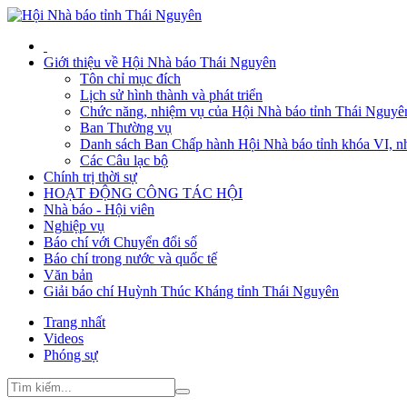
Giới thiệu về Hội Nhà báo Thái Nguyên
Tôn chỉ mục đích
Lịch sử hình thành và phát triển
Chức năng, nhiệm vụ của Hội Nhà báo tỉnh Thái Nguyê
Ban Thường vụ
Danh sách Ban Chấp hành Hội Nhà báo tỉnh khóa VI, n
Các Câu lạc bộ
Chính trị thời sự
HOẠT ĐỘNG CÔNG TÁC HỘI
Nhà báo - Hội viên
Nghiệp vụ
Báo chí với Chuyển đổi số
Báo chí trong nước và quốc tế
Văn bản
Giải báo chí Huỳnh Thúc Kháng tỉnh Thái Nguyên
Trang nhất
Videos
Phóng sự