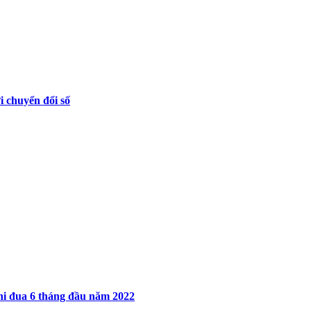
i chuyển đổi số
 thi đua 6 tháng đầu năm 2022