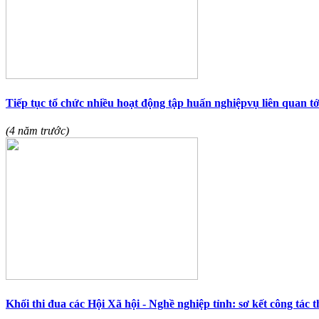
Tiếp tục tổ chức nhiều hoạt động tập huấn nghiệpvụ liên quan tớ
(4 năm trước)
Khối thi đua các Hội Xã hội - Nghề nghiệp tỉnh: sơ kết công tác