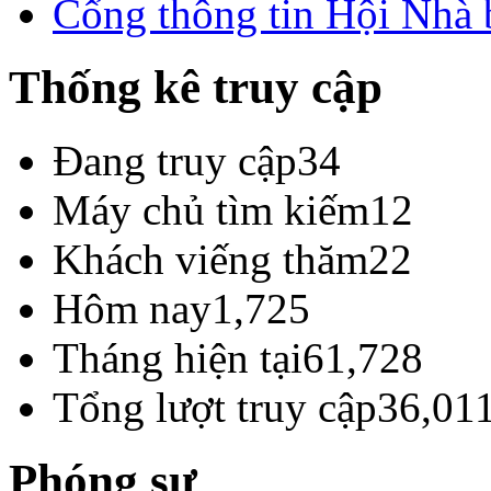
Cổng thông tin Hội Nhà
Thống kê truy cập
Đang truy cập
34
Máy chủ tìm kiếm
12
Khách viếng thăm
22
Hôm nay
1,725
Tháng hiện tại
61,728
Tổng lượt truy cập
36,01
Phóng sự