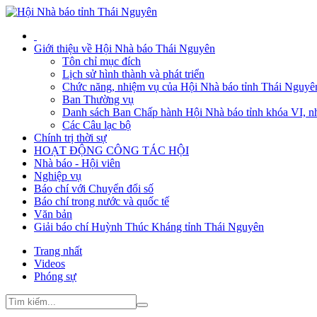
Giới thiệu về Hội Nhà báo Thái Nguyên
Tôn chỉ mục đích
Lịch sử hình thành và phát triển
Chức năng, nhiệm vụ của Hội Nhà báo tỉnh Thái Nguyê
Ban Thường vụ
Danh sách Ban Chấp hành Hội Nhà báo tỉnh khóa VI, n
Các Câu lạc bộ
Chính trị thời sự
HOẠT ĐỘNG CÔNG TÁC HỘI
Nhà báo - Hội viên
Nghiệp vụ
Báo chí với Chuyển đổi số
Báo chí trong nước và quốc tế
Văn bản
Giải báo chí Huỳnh Thúc Kháng tỉnh Thái Nguyên
Trang nhất
Videos
Phóng sự