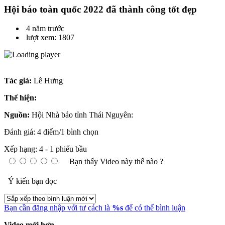
Hội báo toàn quốc 2022 đã thành công tốt đẹp
4 năm trước
lượt xem: 1807
Tác giả:
Lê Hưng
Thể hiện:
Nguồn:
Hội Nhà báo tỉnh Thái Nguyên:
Đánh giá: 4 điểm/1 bình chọn
Xếp hạng:
4
-
1
phiếu bầu
Bạn thấy Video này thế nào ?
Ý kiến bạn đọc
Bạn cần đăng nhập với tư cách là
%s
để có thể bình luận
Video mới hơn