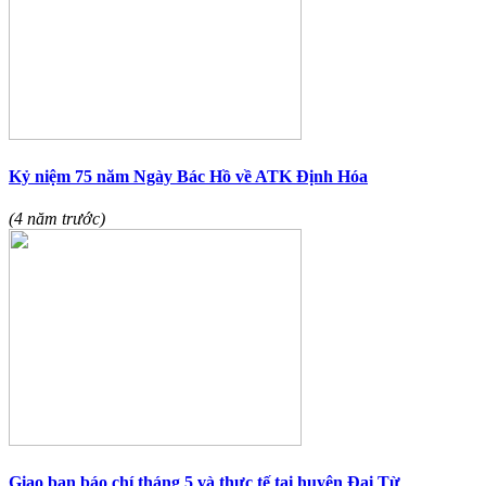
Kỷ niệm 75 năm Ngày Bác Hồ về ATK Định Hóa
(4 năm trước)
Giao ban báo chí tháng 5 và thực tế tại huyện Đại Từ