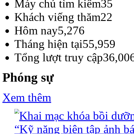
Máy chủ tìm kiếm
35
Khách viếng thăm
22
Hôm nay
5,276
Tháng hiện tại
55,959
Tổng lượt truy cập
36,00
Phóng sự
Xem thêm