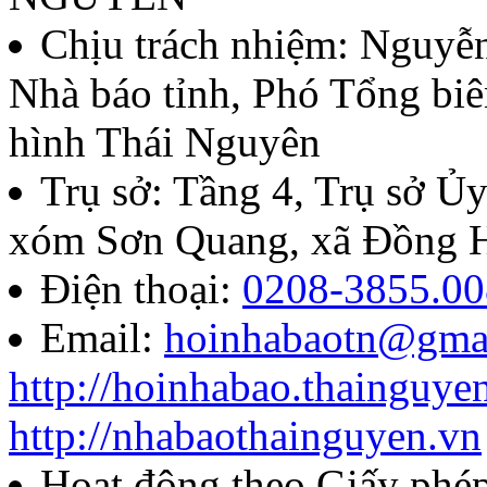
Chịu trách nhiệm:
Nguyễn
Nhà báo tỉnh, Phó Tổng biê
hình Thái Nguyên
Trụ sở: Tầng 4, Trụ sở 
xóm Sơn Quang, xã Đồng H
Điện thoại:
0208-3855.00
Email:
hoinhabaotn@gma
http://hoinhabao.thainguye
http://nhabaothainguyen.vn
Hoạt động theo Giấy ph