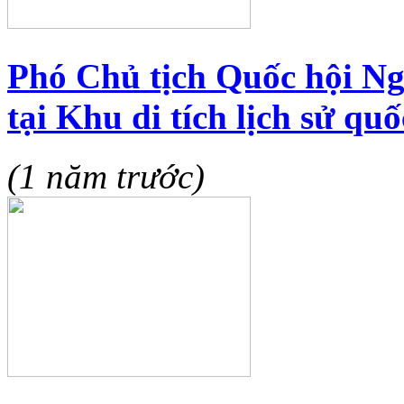
Phó Chủ tịch Quốc hội N
tại Khu di tích lịch sử quố
(1 năm trước)