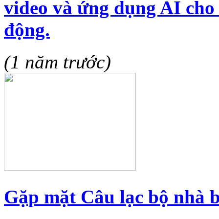
video và ứng dụng AI cho b
động.
(1 năm trước)
Gặp mặt Câu lạc bộ nhà b