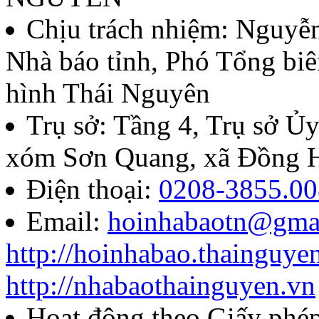
Chịu trách nhiệm:
Nguyễn
Nhà báo tỉnh, Phó Tổng biê
hình Thái Nguyên
Trụ sở: Tầng 4, Trụ sở 
xóm Sơn Quang, xã Đồng H
Điện thoại:
0208-3855.00
Email:
hoinhabaotn@gma
http://hoinhabao.thainguye
http://nhabaothainguyen.vn
Hoạt động theo Giấy ph