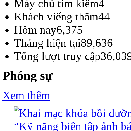
Máy chủ tìm kiếm
4
Khách viếng thăm
44
Hôm nay
6,375
Tháng hiện tại
89,636
Tổng lượt truy cập
36,03
Phóng sự
Xem thêm