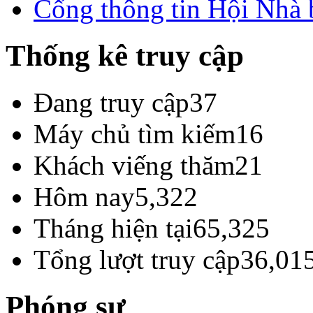
Cổng thông tin Hội Nhà
Thống kê truy cập
Đang truy cập
37
Máy chủ tìm kiếm
16
Khách viếng thăm
21
Hôm nay
5,322
Tháng hiện tại
65,325
Tổng lượt truy cập
36,01
Phóng sự