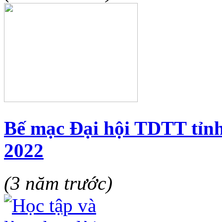
Bế mạc Đại hội TDTT tỉn
2022
(3 năm trước)