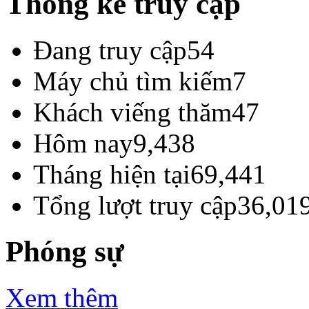
Thống kê truy cập
Đang truy cập
54
Máy chủ tìm kiếm
7
Khách viếng thăm
47
Hôm nay
9,438
Tháng hiện tại
69,441
Tổng lượt truy cập
36,01
Phóng sự
Xem thêm