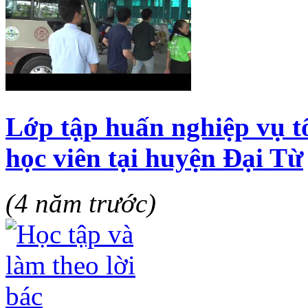
Lớp tập huấn nghiệp vụ tổ
học viên tại huyện Đại Từ
(4 năm trước)