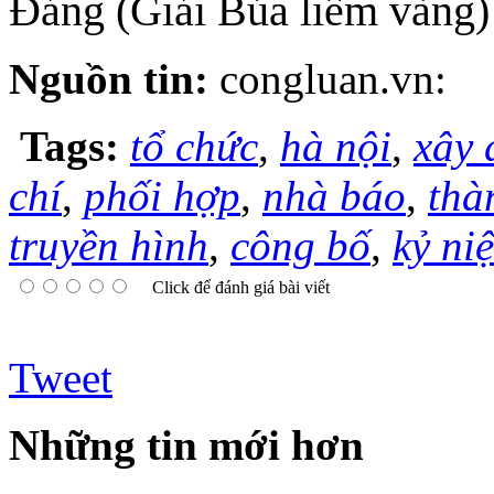
Đảng (Giải Búa liềm vàng)
Nguồn tin:
congluan.vn:
Tags:
tổ chức
,
hà nội
,
xây 
chí
,
phối hợp
,
nhà báo
,
thà
truyền hình
,
công bố
,
kỷ ni
Click để đánh giá bài viết
Tweet
Những tin mới hơn