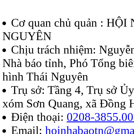
Quyết định về việc thành l
thưởng Báo chí Huỳnh Thúc
Cơ quan chủ quản : HỘ
thứ II - năm 2026
NGUYÊN
Lượt xem:135 | lượt tải:59
Chịu trách nhiệm:
Nguyễn
Nhà báo tỉnh, Phó Tổng biê
07/QĐ-BTC
hình Thái Nguyên
Quyết định về việc thành l
Trụ sở: Tầng 4, Trụ sở 
báo chí Huỳnh Thúc Kháng t
xóm Sơn Quang, xã Đồng H
năm 2026
Điện thoại:
0208-3855.00
Email:
hoinhabaotn@gma
Lượt xem:282 | lượt tải:103