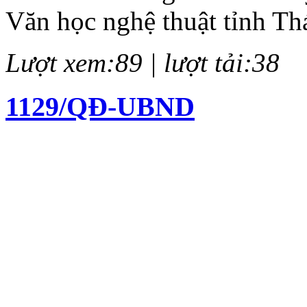
Văn học nghệ thuật tỉnh Th
Lượt xem:89 | lượt tải:38
1129/QĐ-UBND
Quyết định về việc kiện to
chí Huỳnh Thúc Kháng lần 
Lượt xem:136 | lượt tải:61
12/QĐ-BTC