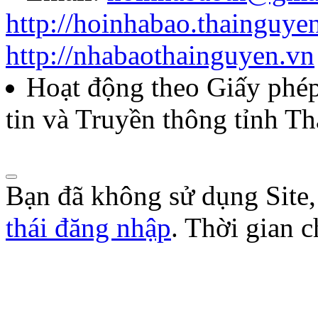
http://hoinhabao.thainguye
85/QĐ-HNB
http://nhabaothainguyen.vn
Quyết định về việc công bố
Hoạt động theo Giấy ph
năm 2026 của Hội Nhà báo
tin và Truyền thông tỉnh T
Lượt xem:271 | lượt tải:103
Bạn đã không sử dụng Site
thái đăng nhập
. Thời gian 