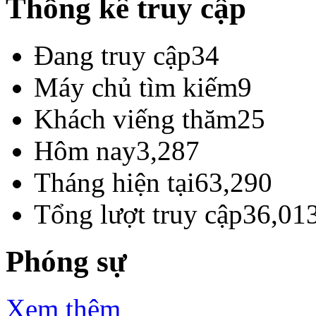
Thống kê truy cập
Đang truy cập
34
Máy chủ tìm kiếm
9
Khách viếng thăm
25
Hôm nay
3,287
Tháng hiện tại
63,290
Tổng lượt truy cập
36,01
Phóng sự
Xem thêm