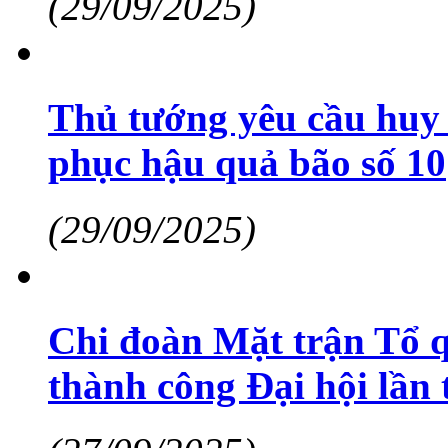
(29/09/2025)
Thủ tướng yêu cầu huy 
phục hậu quả bão số 10
(29/09/2025)
Chi đoàn Mặt trận Tổ q
thành công Đại hội lần 