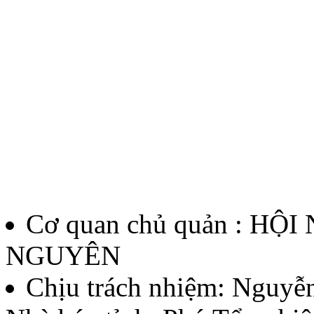
Quyết định về việc kiện to
chí Huỳnh Thúc Kháng lần 
Lượt xem:138 | lượt tải:62
12/QĐ-BTC
Quyết định về việc thành l
thưởng Báo chí Huỳnh Thúc
Cơ quan chủ quản : HỘ
thứ II - năm 2026
NGUYÊN
Lượt xem:136 | lượt tải:60
Chịu trách nhiệm:
Nguyễn