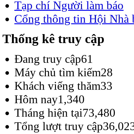
Tạp chí Người làm báo
Cổng thông tin Hội Nhà
Thống kê truy cập
Đang truy cập
61
Máy chủ tìm kiếm
28
Khách viếng thăm
33
Hôm nay
1,340
Tháng hiện tại
73,480
Tổng lượt truy cập
36,02