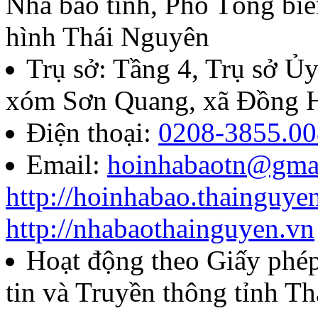
Nhà báo tỉnh, Phó Tổng biê
07/QĐ-BTC
hình Thái Nguyên
Quyết định về việc thành l
Trụ sở: Tầng 4, Trụ sở 
báo chí Huỳnh Thúc Kháng t
xóm Sơn Quang, xã Đồng H
năm 2026
Điện thoại:
0208-3855.00
Email:
hoinhabaotn@gma
Lượt xem:286 | lượt tải:106
http://hoinhabao.thainguye
85/QĐ-HNB
http://nhabaothainguyen.vn
Quyết định về việc công bố
Hoạt động theo Giấy ph
năm 2026 của Hội Nhà báo
tin và Truyền thông tỉnh T