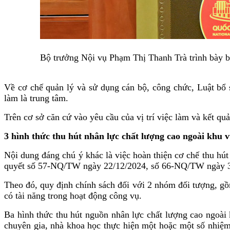
Bộ trưởng Nội vụ Phạm Thị Thanh Trà trình bày bá
Về cơ chế quản lý và sử dụng cán bộ, công chức, Luật bổ s
làm là trung tâm.
Trên cơ sở căn cứ vào yêu cầu của vị trí việc làm và kết qu
3 hình thức thu hút nhân lực chất lượng cao ngoài khu 
Nội dung đáng chú ý khác là việc hoàn thiện cơ chế thu hút
quyết số 57-NQ/TW ngày 22/12/2024, số 66-NQ/TW ngày 30
Theo đó, quy định chính sách đối với 2 nhóm đối tượng, g
có tài năng trong hoạt động công vụ.
Ba hình thức thu hút nguồn nhân lực chất lượng cao ngoài k
chuyên gia, nhà khoa học thực hiện một hoặc một số nhiệm 