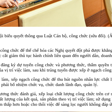
ội biểu quyết thông qua Luật Cán bộ, công chức (sửa đổi).
công chức để thể chế hóa các Nghị quyết đột phá được khẳng đ
 cắt giảm thủ tục hành chính liên quan đến người dân, doanh
ện đăng ký dự tuyển công chức và phương thức, thẩm quyền 
 vị trí việc làm, sau khi trúng tuyển được xếp ở ngạch công
iệc làm, xếp ngạch công chức để thu hút nguồn nhân lực chất 
phải bổ nhiệm chức vụ, chức danh lãnh đạo, quản lý.
ơng thức đánh giá, xếp loại chất lượng công chức trên cơ sở
hất lượng của kết quả, sản phẩm theo vị trí việc làm; sử dụn
 làm thấp hơn hoặc cho thôi việc để sàng lọc người không đá