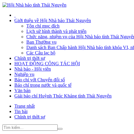
Giới thiệu về Hội Nhà báo Thái Nguyên
Tôn chỉ mục đích
Lịch sử hình thành và phát triển
Chức năng, nhiệm vụ của Hội Nhà báo tỉnh Thái Nguyê
Ban Thường vụ
Danh sách Ban Chấp hành Hội Nhà báo tỉnh khóa VI, n
Các Câu lạc bộ
Chính trị thời sự
HOẠT ĐỘNG CÔNG TÁC HỘI
Nhà báo - Hội viên
Nghiệp vụ
Báo chí với Chuyển đổi số
Báo chí trong nước và quốc tế
Văn bản
Giải báo chí Huỳnh Thúc Kháng tỉnh Thái Nguyên
Trang nhất
Tin bài
Chính trị thời sự