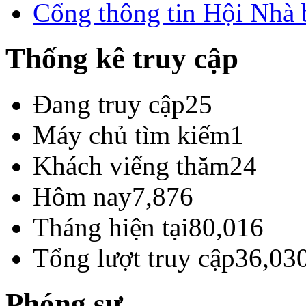
Cổng thông tin Hội Nhà
Thống kê truy cập
Đang truy cập
25
Máy chủ tìm kiếm
1
Khách viếng thăm
24
Hôm nay
7,876
Tháng hiện tại
80,016
Tổng lượt truy cập
36,03
Phóng sự