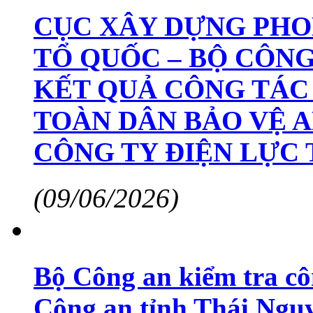
CỤC XÂY DỰNG PHO
TỔ QUỐC – BỘ CÔNG
KẾT QUẢ CÔNG TÁC
TOÀN DÂN BẢO VỆ A
CÔNG TY ĐIỆN LỰC
(09/06/2026)
Bộ Công an kiểm tra cô
Công an tỉnh Thái Ngu