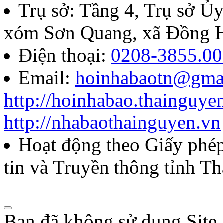
Quyết định về việc thành l
Trụ sở: Tầng 4, Trụ sở 
báo chí Huỳnh Thúc Kháng t
xóm Sơn Quang, xã Đồng H
năm 2026
Điện thoại:
0208-3855.00
Email:
hoinhabaotn@gma
Lượt xem:284 | lượt tải:104
http://hoinhabao.thainguye
85/QĐ-HNB
http://nhabaothainguyen.vn
Quyết định về việc công bố
Hoạt động theo Giấy ph
năm 2026 của Hội Nhà báo
tin và Truyền thông tỉnh T
Lượt xem:271 | lượt tải:104
Bạn đã không sử dụng Site