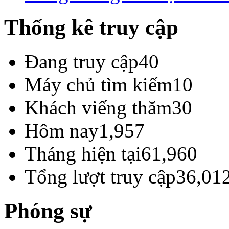
Thống kê truy cập
Đang truy cập
40
Máy chủ tìm kiếm
10
Khách viếng thăm
30
Hôm nay
1,957
Tháng hiện tại
61,960
Tổng lượt truy cập
36,01
Phóng sự