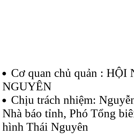
Lượt xem:137 | lượt tải:61
12/QĐ-BTC
Quyết định về việc thành l
thưởng Báo chí Huỳnh Thúc
Cơ quan chủ quản : HỘ
thứ II - năm 2026
NGUYÊN
Lượt xem:135 | lượt tải:59
Chịu trách nhiệm:
Nguyễn
Nhà báo tỉnh, Phó Tổng biê
07/QĐ-BTC
hình Thái Nguyên