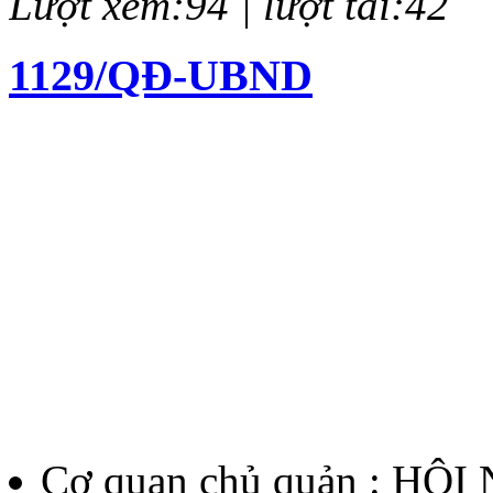
Lượt xem:94 | lượt tải:42
1129/QĐ-UBND
Quyết định về việc kiện to
chí Huỳnh Thúc Kháng lần 
Lượt xem:140 | lượt tải:62
12/QĐ-BTC
Quyết định về việc thành l
thưởng Báo chí Huỳnh Thúc
Cơ quan chủ quản : HỘ