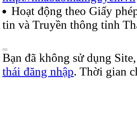
Quyết định về việc công bố
Hoạt động theo Giấy ph
năm 2026 của Hội Nhà báo
tin và Truyền thông tỉnh T
Lượt xem:274 | lượt tải:105
Bạn đã không sử dụng Site
thái đăng nhập
. Thời gian 