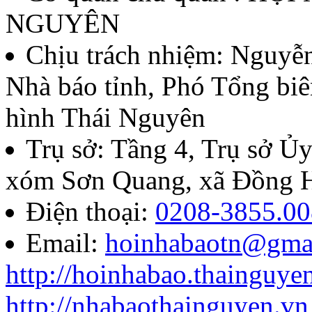
thứ II - năm 2026
NGUYÊN
Lượt xem:139 | lượt tải:60
Chịu trách nhiệm:
Nguyễn
Nhà báo tỉnh, Phó Tổng biê
07/QĐ-BTC
hình Thái Nguyên
Quyết định về việc thành l
Trụ sở: Tầng 4, Trụ sở 
báo chí Huỳnh Thúc Kháng t
xóm Sơn Quang, xã Đồng H
năm 2026
Điện thoại:
0208-3855.00
Email:
hoinhabaotn@gma
Lượt xem:287 | lượt tải:106
http://hoinhabao.thainguye
85/QĐ-HNB
http://nhabaothainguyen.vn