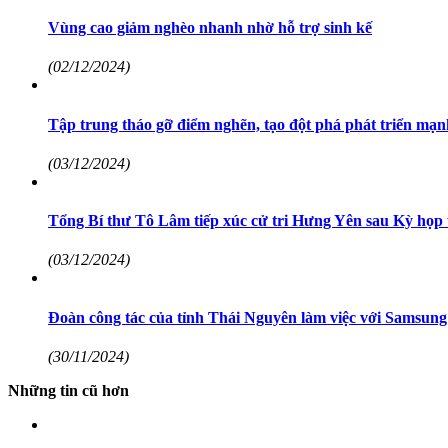
Vùng cao giảm nghèo nhanh nhờ hỗ trợ sinh kế
(02/12/2024)
Tập trung tháo gỡ điểm nghẽn, tạo đột phá phát triển mạ
(03/12/2024)
Tổng Bí thư Tô Lâm tiếp xúc cử tri Hưng Yên sau Kỳ họp
(03/12/2024)
Đoàn công tác của tỉnh Thái Nguyên làm việc với Samsung 
(30/11/2024)
Những tin cũ hơn