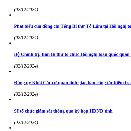
(02/12/2024)
Phát biểu của đồng chí Tổng Bí thư Tô Lâm tại Hội nghị toà
(02/12/2024)
Bộ Chính trị, Ban Bí thư tổ chức Hội nghị toàn quốc quán t
(02/12/2024)
Đảng uỷ Khối Các cơ quan tỉnh giao ban công tác kiểm tra
(02/12/2024)
Sẽ tổ chức giám sát thông qua kỳ họp HĐND tỉnh
(02/12/2024)