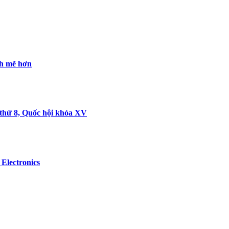
nh mẽ hơn
 thứ 8, Quốc hội khóa XV
Electronics