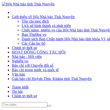
Giới thiệu về Hội Nhà báo Thái Nguyên
Tôn chỉ mục đích
Lịch sử hình thành và phát triển
Chức năng, nhiệm vụ của Hội Nhà báo tỉnh Thái Nguyê
Ban Thường vụ
Danh sách Ban Chấp hành Hội Nhà báo tỉnh khóa VI, n
Các Câu lạc bộ
Chính trị thời sự
HOẠT ĐỘNG CÔNG TÁC HỘI
Nhà báo - Hội viên
Nghiệp vụ
Báo chí với Chuyển đổi số
Báo chí trong nước và quốc tế
Văn bản
Giải báo chí Huỳnh Thúc Kháng tỉnh Thái Nguyên
Trang nhất
Tin bài
Chính trị thời sự