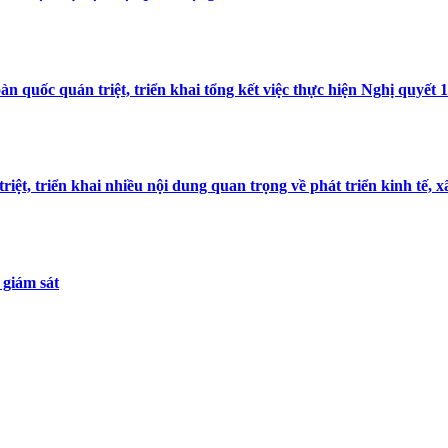
n quốc quán triệt, triển khai tổng kết việc thực hiện Nghị quyết 
riệt, triển khai nhiều nội dung quan trọng về phát triển kinh tế, x
 giám sát