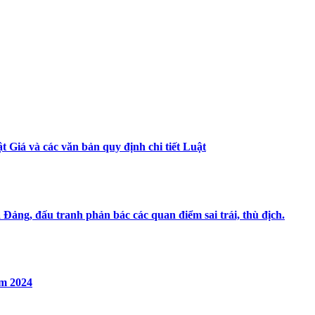
t Giá và các văn bản quy định chi tiết Luật
Đảng, đấu tranh phản bác các quan điểm sai trái, thù địch.
ăm 2024