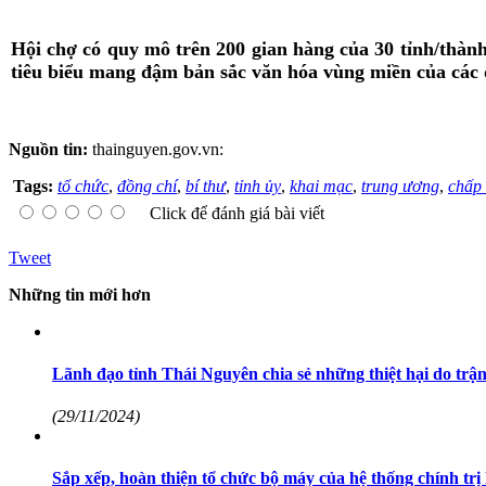
Hội chợ có quy mô trên 200 gian hàng của 30 tỉnh/thành
tiêu biểu mang đậm bản sắc văn hóa vùng miền của các đ
Nguồn tin:
thainguyen.gov.vn:
Tags:
tổ chức
,
đồng chí
,
bí thư
,
tỉnh ủy
,
khai mạc
,
trung ương
,
chấp
Click để đánh giá bài viết
Tweet
Những tin mới hơn
Lãnh đạo tỉnh Thái Nguyên chia sẻ những thiệt hại do trậ
(29/11/2024)
Sắp xếp, hoàn thiện tổ chức bộ máy của hệ thống chính trị