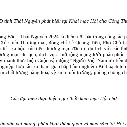
D tỉnh Thái Nguyên phát biểu tại Khai mạc Hội chợ Công T
Bắc - Thái Nguyên 2024 là điểm nổi bật trong công tác phối 
c Xúc tiến Thương mại, đồng chí Lê Quang Tiến, Phó Chủ t
 tế - xã hội, xúc tiến thương mại, đầu tư, du lịch với các tỉ
thương mại, du lịch, dịch vụ... mở rộng mạng lưới phân phối,
y mạnh thực hiện Cuộc vận động “Người Việt Nam ưu tiên d
nghiệp, hợp tác xã tham gia chấp hành nghiêm Kế hoạch tổ ch
 đảm chất lượng hàng hóa, vệ sinh môi trường, phòng chống ch
Các đại biểu thực hiện nghi thức khai mạc Hội chợ
ân dân vui mừng, phấn khởi thăm quan và mua sắm tại Hội 