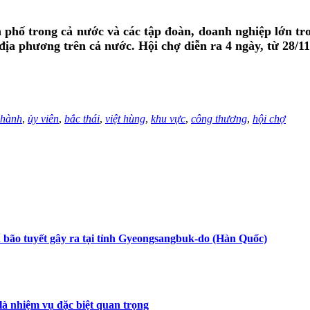
 phố trong cả nước và các tập đoàn, doanh nghiệp lớn tr
ịa phương trên cả nước. Hội chợ diễn ra 4 ngày, từ 28/11
 hành
,
ủy viên
,
bắc thái
,
việt hùng
,
khu vực
,
công thương
,
hội chợ
n bão tuyết gây ra tại tỉnh Gyeongsangbuk-do (Hàn Quốc)
 là nhiệm vụ đặc biệt quan trọng