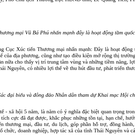
hương mại Vũ Bá Phú nhấn mạnh đây là hoạt động tầm quốc 
ởng Cục Xúc tiến Thương mại nhấn mạnh: Đây là hoạt động 
thế của địa phương, cũng như tạo điều kiện mở rộng thị trườ
n nữa cho thấy vị trí trung tâm vùng và những tiềm năng, lợ
i Nguyên, có nhiều lợi thế về thu hút đầu tư, phát triển thư
ác đại biểu và đông đảo Nhân dân tham dự Khai mạc Hội c
ế - xã hội 5 năm, là năm có ý nghĩa đặc biệt quan trọng tro
ích cực đã đạt được, khắc phục những tồn tại, hạn chế, hướng
iến thương mại, đầu tư, du lịch, góp phần hỗ trợ, đồng hành,
 tổ chức, doanh nghiệp, hợp tác xã của tỉnh Thái Nguyên và c