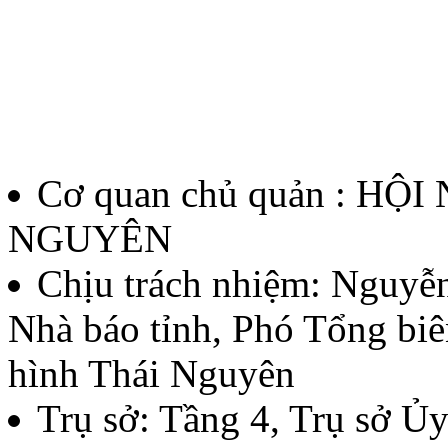
12/QĐ-BTC
Quyết định về việc thành l
thưởng Báo chí Huỳnh Thúc
Cơ quan chủ quản : HỘ
thứ II - năm 2026
NGUYÊN
Lượt xem:142 | lượt tải:62
Chịu trách nhiệm:
Nguyễn
Nhà báo tỉnh, Phó Tổng biê
07/QĐ-BTC
hình Thái Nguyên
Quyết định về việc thành l
Trụ sở: Tầng 4, Trụ sở 