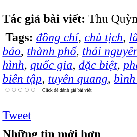
Tác giả bài viết:
Thu Quỳ
Tags:
đồng chí
,
chủ tịch
,
l
báo
,
thành phố
,
thái nguyê
hình
,
quốc gia
,
đặc biệt
,
ph
biên tập
,
tuyên quang
,
bình
Click để đánh giá bài viết
Tweet
Những tin mới hơn