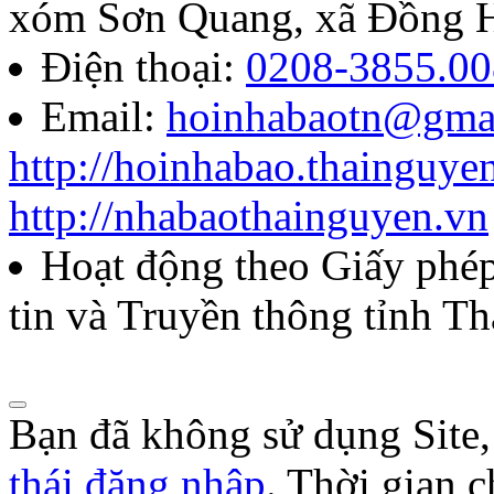
báo chí Huỳnh Thúc Kháng t
xóm Sơn Quang, xã Đồng H
năm 2026
Điện thoại:
0208-3855.00
Email:
hoinhabaotn@gma
Lượt xem:289 | lượt tải:107
http://hoinhabao.thainguye
85/QĐ-HNB
http://nhabaothainguyen.vn
Quyết định về việc công bố
Hoạt động theo Giấy ph
năm 2026 của Hội Nhà báo
tin và Truyền thông tỉnh T
Lượt xem:278 | lượt tải:106
Bạn đã không sử dụng Site
thái đăng nhập
. Thời gian 