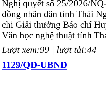
Nghị quyết số 25/2026/NQ
đồng nhân dân tỉnh Thái N
chi Giải thưởng Báo chí H
Văn học nghệ thuật tỉnh Th
Lượt xem:99 | lượt tải:44
1129/QĐ-UBND
Quyết định về việc kiện to
chí Huỳnh Thúc Kháng lần 
Lượt xem:144 | lượt tải:64