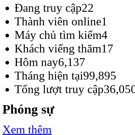
Đang truy cập
22
Thành viên online
1
Máy chủ tìm kiếm
4
Khách viếng thăm
17
Hôm nay
6,137
Tháng hiện tại
99,895
Tổng lượt truy cập
36,05
Phóng sự
Xem thêm