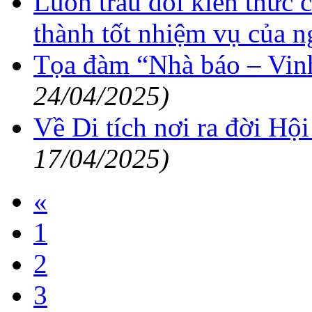
Luôn trau dồi kiến thức
thành tốt nhiệm vụ của n
Tọa đàm “Nhà báo – Vinh
24/04/2025)
Về Di tích nơi ra đời Hộ
17/04/2025)
«
1
2
3