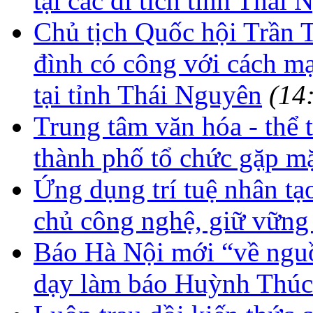
tại các di tích tỉnh Thái
Chủ tịch Quốc hội Trần 
đình có công với cách mạn
tại tỉnh Thái Nguyên
(14
Trung tâm văn hóa - thể 
thành phố tổ chức gặp mặ
Ứng dụng trí tuệ nhân tạ
chủ công nghệ, giữ vững 
Báo Hà Nội mới “về nguồn
dạy làm báo Huỳnh Thú