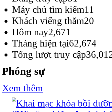
Máy chủ tìm kiếm
11
Khách viếng thăm
20
Hôm nay
2,671
Tháng hiện tại
62,674
Tổng lượt truy cập
36,01
Phóng sự
Xem thêm