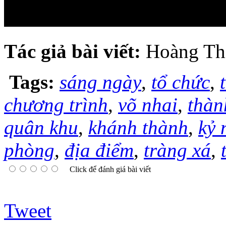
Tác giả bài viết:
Hoàng Th
Tags:
sáng ngày
,
tổ chức
,
chương trình
,
võ nhai
,
thàn
quân khu
,
khánh thành
,
kỷ 
phòng
,
địa điểm
,
tràng xá
,
Click để đánh giá bài viết
Tweet