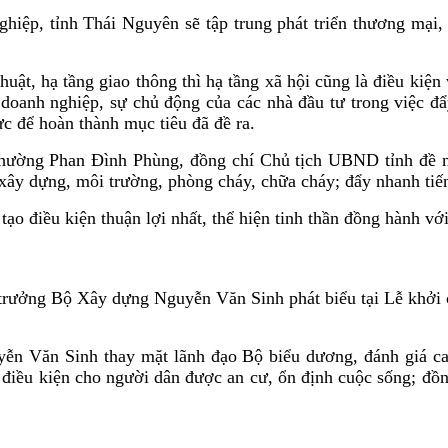
iệp, tỉnh Thái Nguyên sẽ tập trung phát triển thương mại, 
thuật, hạ tầng giao thông thì hạ tầng xã hội cũng là điều ki
 doanh nghiệp, sự chủ động của các nhà đầu tư trong việc đẩ
c để hoàn thành mục tiêu đã đề ra.
phường Phan Đình Phùng, đồng chí Chủ tịch UBND tỉnh đề ngh
 xây dựng, môi trường, phòng cháy, chữa cháy; đẩy nhanh tiến
o điều kiện thuận lợi nhất, thể hiện tinh thần đồng hành với 
trưởng Bộ Xây dựng Nguyễn Văn Sinh phát biểu tại Lễ khởi 
ễn Văn Sinh thay mặt lãnh đạo Bộ biểu dương, đánh giá cao
điều kiện cho người dân được an cư, ổn định cuộc sống; đồng 