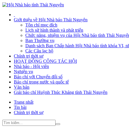
Giới thiệu về Hội Nhà báo Thái Nguyên
Tôn chỉ mục đích
Lịch sử hình thành và phát triển
Chức năng, nhiệm vụ của Hội Nhà báo tỉnh Thái Nguyê
Ban Thường vụ
Danh sách Ban Chấp hành Hội Nhà báo tỉnh khóa VI, n
Các Câu lạc bộ
Chính trị thời sự
HOẠT ĐỘNG CÔNG TÁC HỘI
Nhà báo - Hội viên
Nghiệp vụ
Báo chí với Chuyển đổi số
Báo chí trong nước và quốc tế
Văn bản
Giải báo chí Huỳnh Thúc Kháng tỉnh Thái Nguyên
Trang nhất
Tin bài
Chính trị thời sự