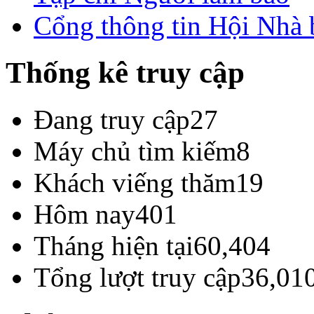
Cổng thông tin Hội Nhà
Thống kê truy cập
Đang truy cập
27
Máy chủ tìm kiếm
8
Khách viếng thăm
19
Hôm nay
401
Tháng hiện tại
60,404
Tổng lượt truy cập
36,01