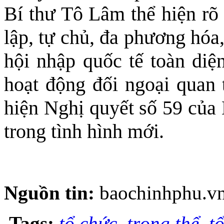
Bí thư Tô Lâm thể hiện rõ 
lập, tự chủ, đa phương hóa
hội nhập quốc tế toàn diện
hoạt động đối ngoại quan
hiện Nghị quyết số 59 của 
trong tình hình mới.
Nguồn tin:
baochinhphu.v
Tags:
tổ chức
,
trọng thể
,
t