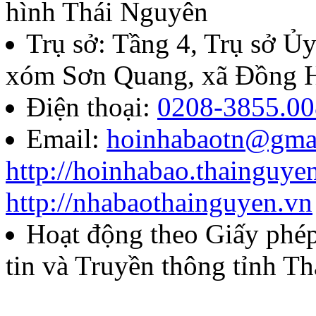
hình Thái Nguyên
Quyết định về việc thành l
Trụ sở: Tầng 4, Trụ sở 
báo chí Huỳnh Thúc Kháng t
xóm Sơn Quang, xã Đồng H
năm 2026
Điện thoại:
0208-3855.00
Email:
hoinhabaotn@gma
Lượt xem:286 | lượt tải:106
http://hoinhabao.thainguye
85/QĐ-HNB
http://nhabaothainguyen.vn
Quyết định về việc công bố
Hoạt động theo Giấy ph
năm 2026 của Hội Nhà báo
tin và Truyền thông tỉnh T
Lượt xem:273 | lượt tải:105