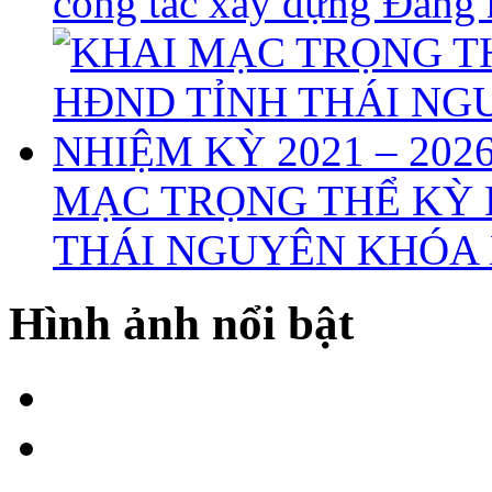
công tác xây dựng Đảng
MẠC TRỌNG THỂ KỲ 
THÁI NGUYÊN KHÓA X
Hình ảnh nổi bật