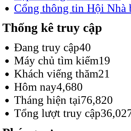
Cổng thông tin Hội Nhà
Thống kê truy cập
Đang truy cập
40
Máy chủ tìm kiếm
19
Khách viếng thăm
21
Hôm nay
4,680
Tháng hiện tại
76,820
Tổng lượt truy cập
36,02