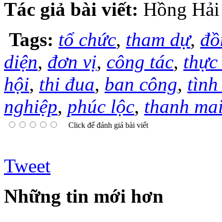
Tác giả bài viết:
Hồng Hải
Tags:
tổ chức
,
tham dự
,
đồ
diện
,
đơn vị
,
công tác
,
thực
hội
,
thi đua
,
ban công
,
tình
nghiệp
,
phúc lộc
,
thanh ma
Click để đánh giá bài viết
Tweet
Những tin mới hơn