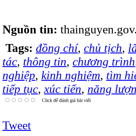
Nguồn tin:
thainguyen.gov
Tags:
đồng chí
,
chủ tịch
,
l
tác
,
thông tin
,
chương trình
nghiệp
,
kinh nghiệm
,
tìm hi
tiếp tục
,
xúc tiến
,
năng lượ
Click để đánh giá bài viết
Tweet