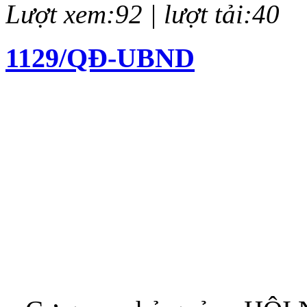
Lượt xem:92 | lượt tải:40
1129/QĐ-UBND
Quyết định về việc kiện to
chí Huỳnh Thúc Kháng lần 
Lượt xem:138 | lượt tải:62
12/QĐ-BTC
Quyết định về việc thành l
thưởng Báo chí Huỳnh Thúc