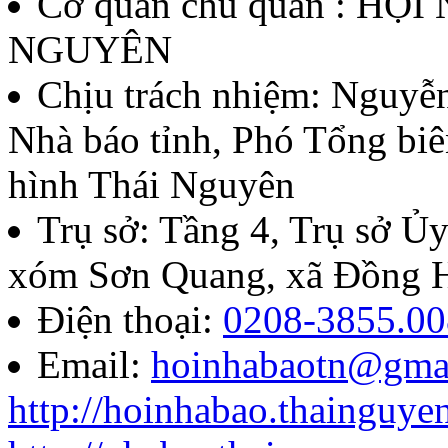
Cơ quan chủ quản : HỘ
thứ II - năm 2026
NGUYÊN
Lượt xem:136 | lượt tải:60
Chịu trách nhiệm:
Nguyễn
Nhà báo tỉnh, Phó Tổng biê
07/QĐ-BTC
hình Thái Nguyên
Quyết định về việc thành l
Trụ sở: Tầng 4, Trụ sở 
báo chí Huỳnh Thúc Kháng t
xóm Sơn Quang, xã Đồng H
năm 2026
Điện thoại:
0208-3855.00
Email:
hoinhabaotn@gma
Lượt xem:286 | lượt tải:105
http://hoinhabao.thainguye
85/QĐ-HNB