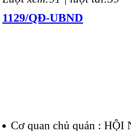
1129/QĐ-UBND
Quyết định về việc kiện to
chí Huỳnh Thúc Kháng lần 
Lượt xem:138 | lượt tải:61
12/QĐ-BTC
Quyết định về việc thành l
thưởng Báo chí Huỳnh Thúc
Cơ quan chủ quản : HỘ