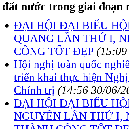
đất nước trong giai đoạn 
ĐẠI HỘI ĐẠI BIỂU H
QUANG LẦN THỨ I, N
CÔNG TỐT ĐẸP
(15:09
Hội nghị toàn quốc nghiên
triển khai thực hiện Ng
Chính trị
(14:56 30/06/2
ĐẠI HỘI ĐẠI BIỂU HỘ
NGUYÊN LẦN THỨ I, N
THÀNH CÔNG TỐT ĐẸ