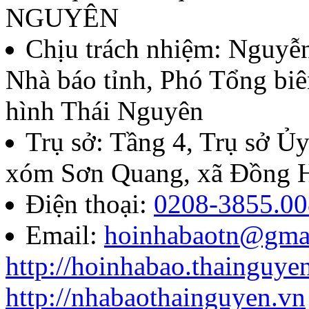
thứ II - năm 2026
NGUYÊN
Lượt xem:136 | lượt tải:60
Chịu trách nhiệm:
Nguyễn
Nhà báo tỉnh, Phó Tổng biê
07/QĐ-BTC
hình Thái Nguyên
Quyết định về việc thành l
Trụ sở: Tầng 4, Trụ sở 
báo chí Huỳnh Thúc Kháng t
xóm Sơn Quang, xã Đồng H
năm 2026
Điện thoại:
0208-3855.00
Email:
hoinhabaotn@gma
Lượt xem:285 | lượt tải:105
http://hoinhabao.thainguye
85/QĐ-HNB
http://nhabaothainguyen.vn