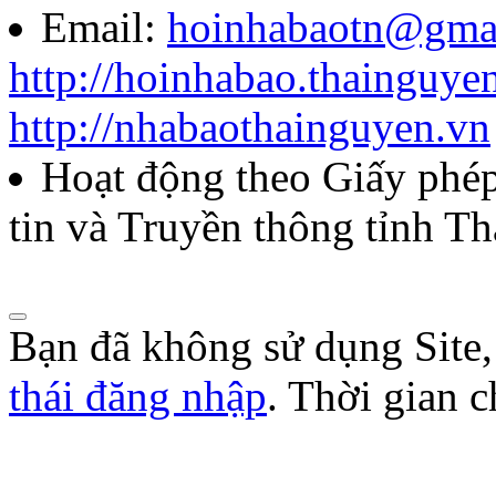
Email:
hoinhabaotn@gma
Lượt xem:289 | lượt tải:107
http://hoinhabao.thainguye
85/QĐ-HNB
http://nhabaothainguyen.vn
Quyết định về việc công bố
Hoạt động theo Giấy ph
năm 2026 của Hội Nhà báo
tin và Truyền thông tỉnh T
Lượt xem:276 | lượt tải:106
Bạn đã không sử dụng Site
thái đăng nhập
. Thời gian 