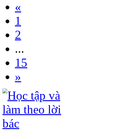
«
1
2
...
15
»