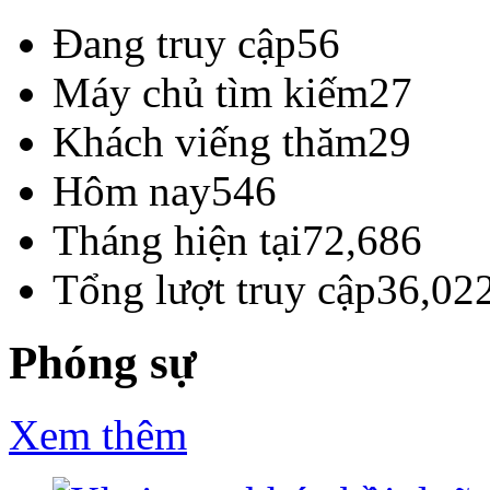
Đang truy cập
56
Máy chủ tìm kiếm
27
Khách viếng thăm
29
Hôm nay
546
Tháng hiện tại
72,686
Tổng lượt truy cập
36,02
Phóng sự
Xem thêm