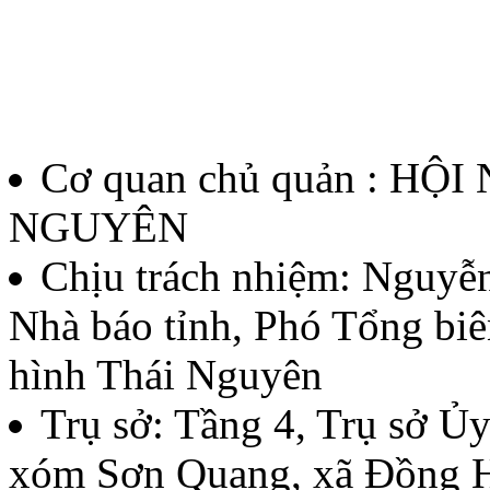
12/QĐ-BTC
Quyết định về việc thành l
thưởng Báo chí Huỳnh Thúc
Cơ quan chủ quản : HỘ
thứ II - năm 2026
NGUYÊN
Lượt xem:136 | lượt tải:60
Chịu trách nhiệm:
Nguyễn
Nhà báo tỉnh, Phó Tổng biê
07/QĐ-BTC
hình Thái Nguyên
Quyết định về việc thành l
Trụ sở: Tầng 4, Trụ sở 
báo chí Huỳnh Thúc Kháng t
xóm Sơn Quang, xã Đồng H