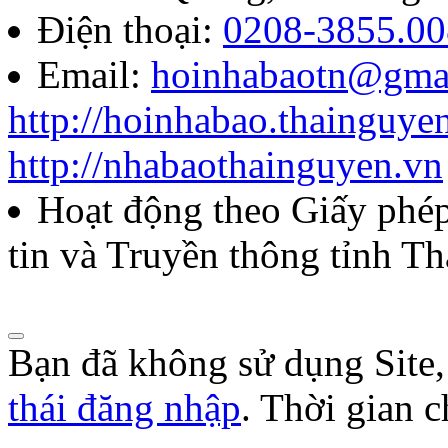
năm 2026
Điện thoại:
0208-3855.00
Email:
hoinhabaotn@gma
Lượt xem:286 | lượt tải:105
http://hoinhabao.thainguye
85/QĐ-HNB
http://nhabaothainguyen.vn
Quyết định về việc công bố
Hoạt động theo Giấy ph
năm 2026 của Hội Nhà báo
tin và Truyền thông tỉnh T
Lượt xem:272 | lượt tải:105
Bạn đã không sử dụng Site
thái đăng nhập
. Thời gian 