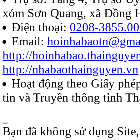
báo chí Huỳnh Thúc Kháng t
xóm Sơn Quang, xã Đồng H
năm 2026
Điện thoại:
0208-3855.00
Email:
hoinhabaotn@gma
Lượt xem:285 | lượt tải:104
http://hoinhabao.thainguye
85/QĐ-HNB
http://nhabaothainguyen.vn
Quyết định về việc công bố
Hoạt động theo Giấy ph
năm 2026 của Hội Nhà báo
tin và Truyền thông tỉnh T
Lượt xem:272 | lượt tải:104
Bạn đã không sử dụng Site