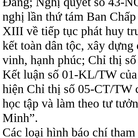
Ðảng; Nghị quyết số 43-N
nghị lần thứ tám Ban Chấ
XIII về tiếp tục phát huy 
kết toàn dân tộc, xây dựng
vinh, hạnh phúc; Chỉ thị s
Kết luận số 01-KL/TW của B
hiện Chỉ thị số 05-CT/TW 
học tập và làm theo tư tưở
Minh”.
Các loại hình báo chí tham