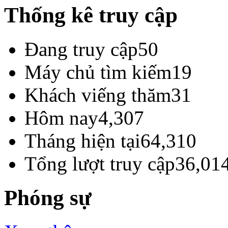
Thống kê truy cập
Đang truy cập
50
Máy chủ tìm kiếm
19
Khách viếng thăm
31
Hôm nay
4,307
Tháng hiện tại
64,310
Tổng lượt truy cập
36,01
Phóng sự