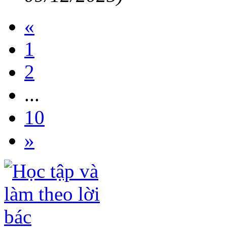
«
1
2
...
10
»