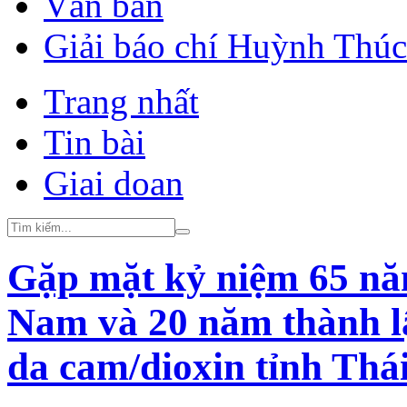
Văn bản
Giải báo chí Huỳnh Thú
Trang nhất
Tin bài
Giai doan
Gặp mặt kỷ niệm 65 nă
Nam và 20 năm thành l
da cam/dioxin tỉnh Thá