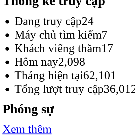
Thống kê truy cập
Đang truy cập
24
Máy chủ tìm kiếm
7
Khách viếng thăm
17
Hôm nay
2,098
Tháng hiện tại
62,101
Tổng lượt truy cập
36,01
Phóng sự
Xem thêm