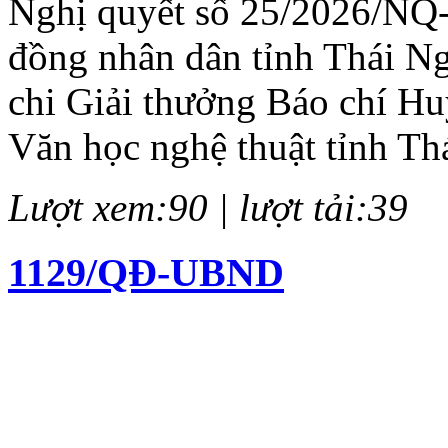
Nghị quyết số 25/2026/NQ
đồng nhân dân tỉnh Thái N
chi Giải thưởng Báo chí H
Văn học nghệ thuật tỉnh Th
Lượt xem:90 | lượt tải:39
1129/QĐ-UBND
Quyết định về việc kiện to
chí Huỳnh Thúc Kháng lần 
Lượt xem:137 | lượt tải:61