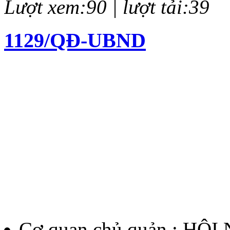
Lượt xem:90 | lượt tải:39
1129/QĐ-UBND
Quyết định về việc kiện to
chí Huỳnh Thúc Kháng lần 
Lượt xem:137 | lượt tải:61
12/QĐ-BTC
Quyết định về việc thành l
thưởng Báo chí Huỳnh Thúc
Cơ quan chủ quản : HỘ