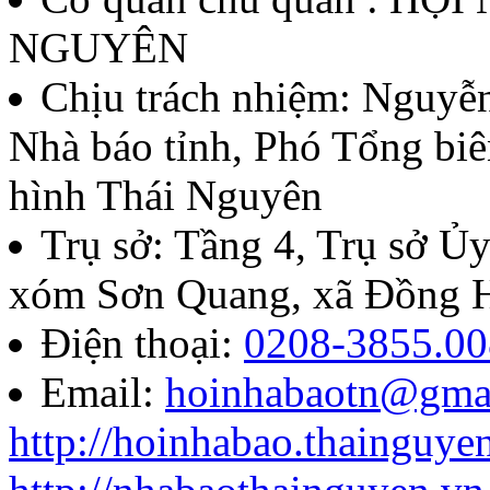
thứ II - năm 2026
NGUYÊN
Lượt xem:135 | lượt tải:59
Chịu trách nhiệm:
Nguyễn
Nhà báo tỉnh, Phó Tổng biê
07/QĐ-BTC
hình Thái Nguyên
Quyết định về việc thành l
Trụ sở: Tầng 4, Trụ sở 
báo chí Huỳnh Thúc Kháng t
xóm Sơn Quang, xã Đồng H
năm 2026
Điện thoại:
0208-3855.00
Email:
hoinhabaotn@gma
Lượt xem:284 | lượt tải:104
http://hoinhabao.thainguye
85/QĐ-HNB