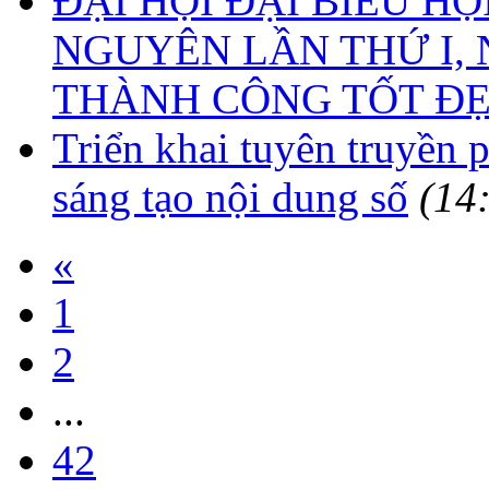
ĐẠI HỘI ĐẠI BIỂU HỘ
NGUYÊN LẦN THỨ I, N
THÀNH CÔNG TỐT ĐẸ
Triển khai tuyên truyền p
sáng tạo nội dung số
(14
«
1
2
...
42