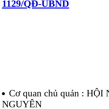
1129/QĐ-UBND
Quyết định về việc kiện to
chí Huỳnh Thúc Kháng lần 
Lượt xem:136 | lượt tải:60
12/QĐ-BTC
Quyết định về việc thành l
thưởng Báo chí Huỳnh Thúc
Cơ quan chủ quản : HỘ
thứ II - năm 2026
NGUYÊN