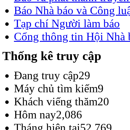
Báo Nhà báo và Công lu
Tạp chí Người làm báo
Cổng thông tin Hội Nhà
Thống kê truy cập
Đang truy cập
29
Máy chủ tìm kiếm
9
Khách viếng thăm
20
Hôm nay
2,086
Tháng hiện tại
52,769