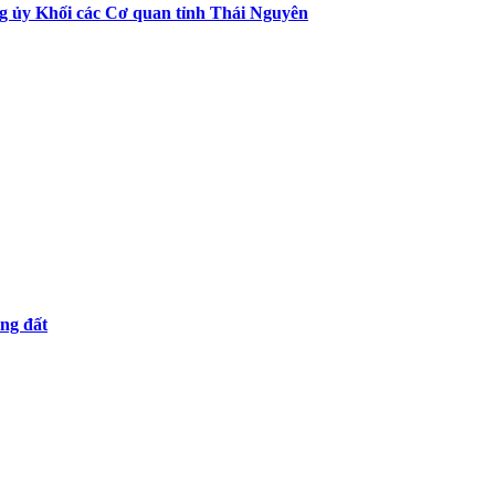
ng ủy Khối các Cơ quan tỉnh Thái Nguyên
ụng đất