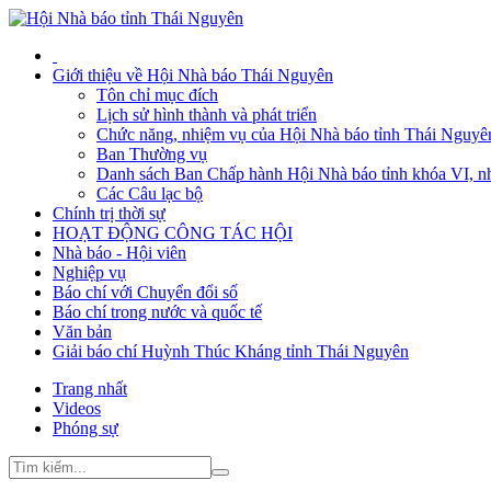
Giới thiệu về Hội Nhà báo Thái Nguyên
Tôn chỉ mục đích
Lịch sử hình thành và phát triển
Chức năng, nhiệm vụ của Hội Nhà báo tỉnh Thái Nguyê
Ban Thường vụ
Danh sách Ban Chấp hành Hội Nhà báo tỉnh khóa VI, n
Các Câu lạc bộ
Chính trị thời sự
HOẠT ĐỘNG CÔNG TÁC HỘI
Nhà báo - Hội viên
Nghiệp vụ
Báo chí với Chuyển đổi số
Báo chí trong nước và quốc tế
Văn bản
Giải báo chí Huỳnh Thúc Kháng tỉnh Thái Nguyên
Trang nhất
Videos
Phóng sự