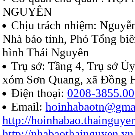
NGUYÊN
Chịu trách nhiệm:
Nguyễn
Nhà báo tỉnh, Phó Tổng biê
hình Thái Nguyên
Trụ sở: Tầng 4, Trụ sở 
xóm Sơn Quang, xã Đồng H
Điện thoại:
0208-3855.00
Email:
hoinhabaotn@gma
http://hoinhabao.thainguye
http://nhabaothainguyen.vn