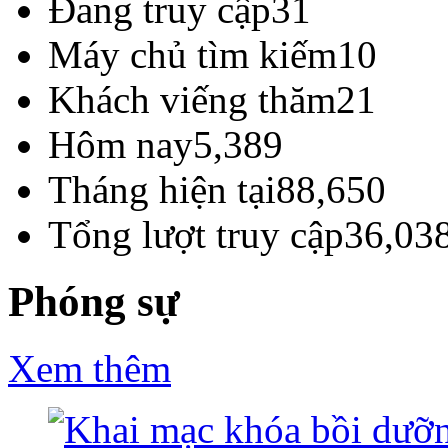
Đang truy cập
31
Máy chủ tìm kiếm
10
Khách viếng thăm
21
Hôm nay
5,389
Tháng hiện tại
88,650
Tổng lượt truy cập
36,03
Phóng sự
Xem thêm