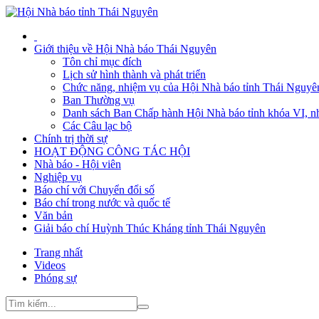
Giới thiệu về Hội Nhà báo Thái Nguyên
Tôn chỉ mục đích
Lịch sử hình thành và phát triển
Chức năng, nhiệm vụ của Hội Nhà báo tỉnh Thái Nguyê
Ban Thường vụ
Danh sách Ban Chấp hành Hội Nhà báo tỉnh khóa VI, n
Các Câu lạc bộ
Chính trị thời sự
HOẠT ĐỘNG CÔNG TÁC HỘI
Nhà báo - Hội viên
Nghiệp vụ
Báo chí với Chuyển đổi số
Báo chí trong nước và quốc tế
Văn bản
Giải báo chí Huỳnh Thúc Kháng tỉnh Thái Nguyên
Trang nhất
Videos
Phóng sự