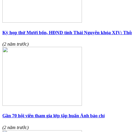
Kỳ họp thứ Mười bốn, HĐND tỉnh Thái Nguyên khóa XIV: Thôn
(2 năm trước)
Gần 70 hội viên tham gia lớp tập huấn Ảnh báo chí
(2 năm trước)