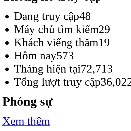
Đang truy cập
48
Máy chủ tìm kiếm
29
Khách viếng thăm
19
Hôm nay
573
Tháng hiện tại
72,713
Tổng lượt truy cập
36,02
Phóng sự
Xem thêm