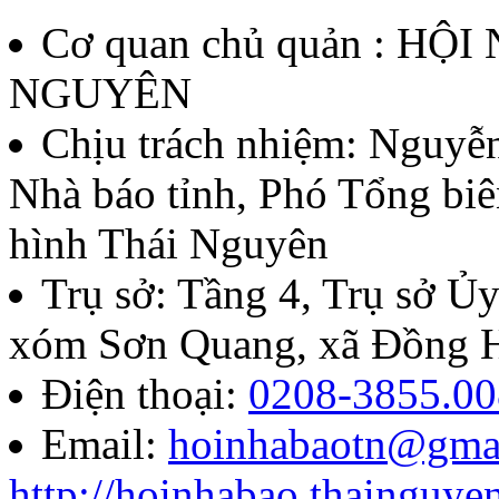
Cơ quan chủ quản : HỘ
NGUYÊN
Chịu trách nhiệm:
Nguyễn
Nhà báo tỉnh, Phó Tổng biê
hình Thái Nguyên
Trụ sở: Tầng 4, Trụ sở 
xóm Sơn Quang, xã Đồng H
Điện thoại:
0208-3855.00
Email:
hoinhabaotn@gma
http://hoinhabao.thainguye