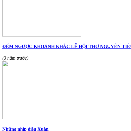
ĐẾM NGƯỢC KHOẢNH KHẮC LỄ HỘI THƠ NGUYÊN TIÊU
(3 năm trước)
Những nhịp điệu Xuân