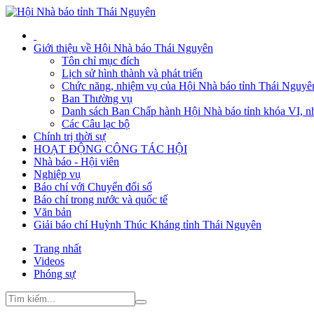
Giới thiệu về Hội Nhà báo Thái Nguyên
Tôn chỉ mục đích
Lịch sử hình thành và phát triển
Chức năng, nhiệm vụ của Hội Nhà báo tỉnh Thái Nguyê
Ban Thường vụ
Danh sách Ban Chấp hành Hội Nhà báo tỉnh khóa VI, n
Các Câu lạc bộ
Chính trị thời sự
HOẠT ĐỘNG CÔNG TÁC HỘI
Nhà báo - Hội viên
Nghiệp vụ
Báo chí với Chuyển đổi số
Báo chí trong nước và quốc tế
Văn bản
Giải báo chí Huỳnh Thúc Kháng tỉnh Thái Nguyên
Trang nhất
Videos
Phóng sự