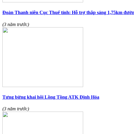
Đoàn Thanh niên Cục Thuế tỉnh: Hỗ trợ thắp sáng 1,75km đường
(3 năm trước)
Tưng bừng khai hội Lồng Tồng ATK Định Hóa
(3 năm trước)