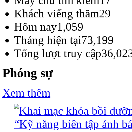
Máy chủ tìm kiếm
17
Khách viếng thăm
29
Hôm nay
1,059
Tháng hiện tại
73,199
Tổng lượt truy cập
36,02
Phóng sự
Xem thêm